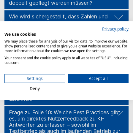
doppelt gepflegt werden müssen?
Wie wird sichergestellt, dass Zahlen und
Preise korrekt übernommen werden, da es hier
häufig zu Fehlern bei der Interpretation durch
Privacy policy
We use cookies
die KI kommt?
We may place these for analysis of our visitor data, to improve our website,
show personalised content and to give you a great website experience. For
Ist es möglich oder geplant, Beispiele oder
more information about the cookies we use open the settings.
Bearbeitungshinweise im Dokument zu
Your consent and the cookie policy apply to all websites of "USU", including:
hinterlegen, aber für Agenten auszublenden?
usu.com.
Hintergrund: Die meisten Agenten benötigen
diese Informationen beim Lesen nicht mehr.
Settings
Accept all
Um Auskunftsfähigkeit zu gewährleisten,
sollten Dokumente möglichst kompakt bleiben
Deny
– zusätzliche Hinweise könnten dabei eher
ablenken.
Frage zu Folie 10: Welche Best Practices gibt
es, um direktes Nutzerfeedback zu KI-
Antworten zu erfassen – sowohl im
Testbetrieb als auch im laufenden Betrieb zur