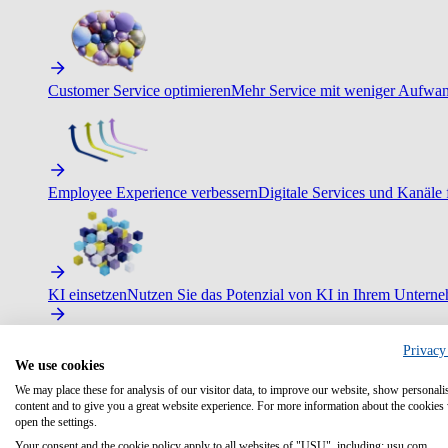
Customer Service optimieren
Mehr Service mit weniger Aufwand
Employee Experience verbessern
Digitale Services und Kanäle f
KI einsetzen
Nutzen Sie das Potenzial von KI in Ihrem Untern
Privacy
We use cookies
We may place these for analysis of our visitor data, to improve our website, show personali
content and to give you a great website experience. For more information about the cookies
open the settings.
Your consent and the cookie policy apply to all websites of "USU", including: usu.com.