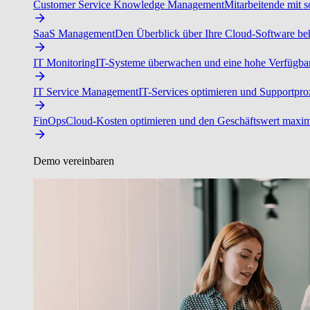
Customer Service Knowledge Management
Mitarbeitende mit s
SaaS Management
Den Überblick über Ihre Cloud-Software beh
IT Monitoring
IT-Systeme überwachen und eine hohe Verfügbarke
IT Service Management
IT-Services optimieren und Supportproz
FinOps
Cloud-Kosten optimieren und den Geschäftswert maxim
Demo vereinbaren