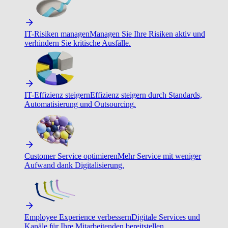
IT-Risiken managen
Managen Sie Ihre Risiken aktiv und
verhindern Sie kritische Ausfälle.
IT-Effizienz steigern
Effizienz steigern durch Standards,
Automatisierung und Outsourcing.
Customer Service optimieren
Mehr Service mit weniger
Aufwand dank Digitalisierung.
Employee Experience verbessern
Digitale Services und
Kanäle für Ihre Mitarbeitenden bereitstellen.