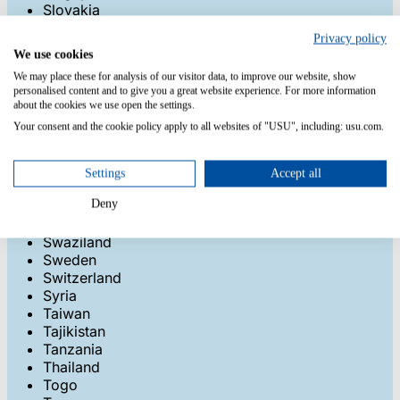
Slovakia
Slovenia
Privacy policy
Solomon Islands
We use cookies
Somalia
We may place these for analysis of our visitor data, to improve our website, show
South Africa
personalised content and to give you a great website experience. For more information
South Korea
about the cookies we use open the settings.
South Sudan
Your consent and the cookie policy apply to all websites of "USU", including: usu.com.
Spain
Sri Lanka
St Kitts & Nevis
Settings
Accept all
St Lucia
Deny
Sudan
Suriname
Swaziland
Sweden
Switzerland
Syria
Taiwan
Tajikistan
Tanzania
Thailand
Togo