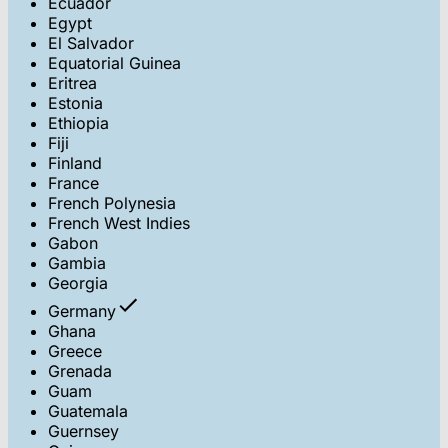
Ecuador
Egypt
El Salvador
Equatorial Guinea
Eritrea
Estonia
Ethiopia
Fiji
Finland
France
French Polynesia
French West Indies
Gabon
Gambia
Georgia
Germany
Ghana
Greece
Grenada
Guam
Guatemala
Guernsey