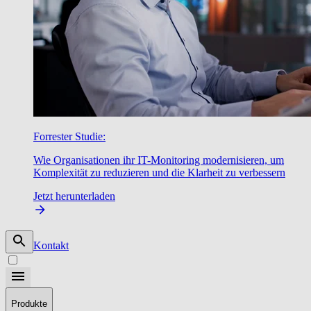
Forrester Studie:
Wie Organisationen ihr IT-Monitoring modernisieren, um
Komplexität zu reduzieren und die Klarheit zu verbessern
Jetzt herunterladen
Kontakt
Produkte