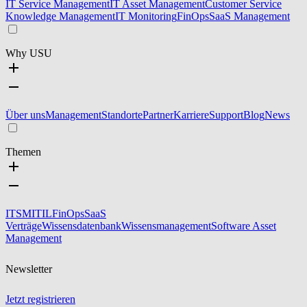
IT Service Management
IT Asset Management
Customer Service
Knowledge Management
IT Monitoring
FinOps
SaaS Management
Why USU
Über uns
Management
Standorte
Partner
Karriere
Support
Blog
News
Themen
ITSM
ITIL
FinOps
SaaS
Verträge
Wissensdatenbank
Wissensmanagement
Software Asset
Management
Newsletter
Jetzt registrieren