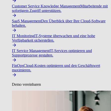
Customer Service Knowledge Management
Mitarbeitende mit
sofortigem Zugriff unterstützen.
SaaS Management
Den Überblick über Ihre Cloud-Software
behalten.
IT Monitoring
IT-Systeme überwachen und eine hohe
Verfügbarkeit sicherstellen.
IT Service Management
IT-Services optimieren und
Supportprozesse gestalten.
FinOps
Cloud-Kosten optimieren und den Geschäftswert
maximieren.
Demo vereinbaren