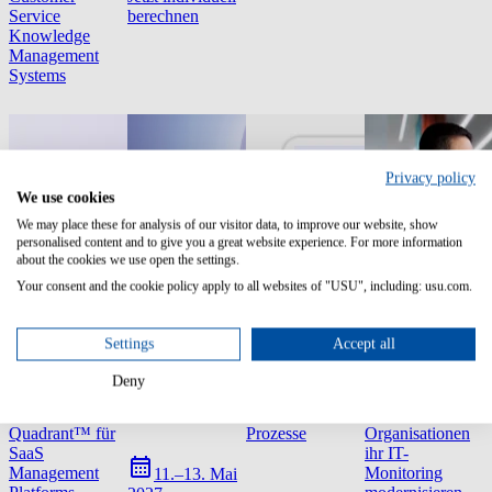
Service
berechnen
Knowledge
Management
Systems
Privacy policy
We use cookies
We may place these for analysis of our visitor data, to improve our website, show
personalised content and to give you a great website experience. For more information
about the cookies we use open the settings.
Your consent and the cookie policy apply to all websites of "USU", including: usu.com.
Settings
Accept all
Report
Event
Infografik
Study
Deny
2026 Gartner®
USU World
KI verändert
Forrester Studie:
Magic
2027
zentrale IT-
Wie
Quadrant™ für
Prozesse
Organisationen
SaaS
ihr IT-
Management
Monitoring
11.–13. Mai