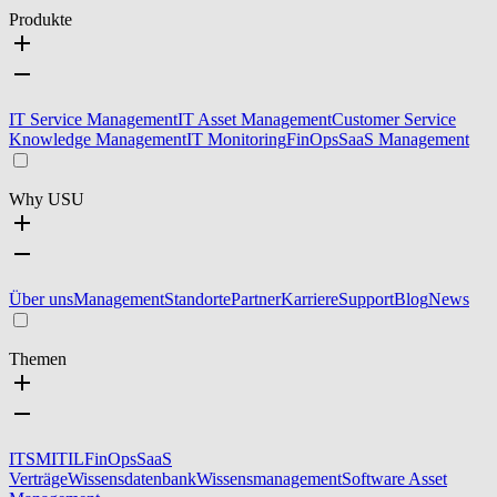
Produkte
IT Service Management
IT Asset Management
Customer Service
Knowledge Management
IT Monitoring
FinOps
SaaS Management
Why USU
Über uns
Management
Standorte
Partner
Karriere
Support
Blog
News
Themen
ITSM
ITIL
FinOps
SaaS
Verträge
Wissensdatenbank
Wissensmanagement
Software Asset