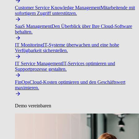
Customer Service Knowledge Management
Mitarbeitende mit
sofortigem Zugriff unterstützen.
SaaS Management
Den Überblick über Ihre Cloud-Software
behalten.
IT Monitoring
IT-Systeme überwachen und eine hohe
Verfügbarkeit sicherstellen.
IT Service Management
IT-Services optimieren und
Supportprozesse gestalten.
FinOps
Cloud-Kosten optimieren und den Geschäftswert
maximieren.
Demo vereinbaren