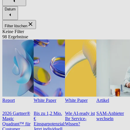
Datum
Filter löschen
Keine Filter
98 Ergebnisse
Report
White Paper
White Paper
Artikel
2026 Gartner®
Bis zu 1,2 Mio.
Wie AI-ready ist
SAM-Anbieter
Magic
€
Ihr Service-
wechseln
Quadrant™ für
Einsparpotenzial:
Wissen?
Customer
Jetzt individuell