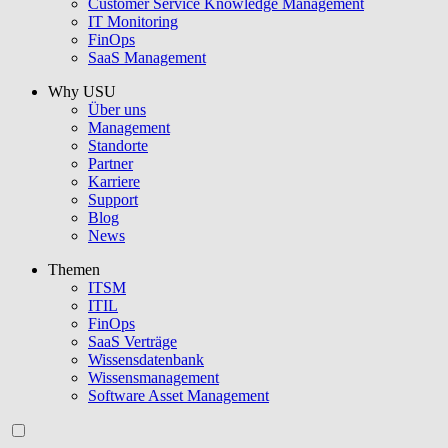
Customer Service Knowledge Management
IT Monitoring
FinOps
SaaS Management
Why USU
Über uns
Management
Standorte
Partner
Karriere
Support
Blog
News
Themen
ITSM
ITIL
FinOps
SaaS Verträge
Wissensdatenbank
Wissensmanagement
Software Asset Management