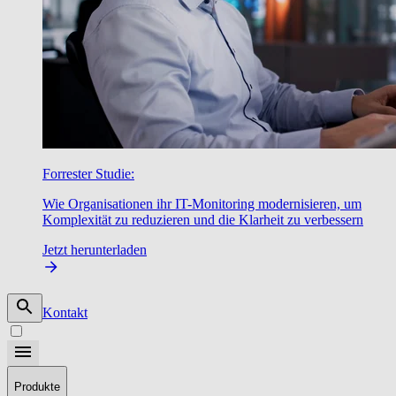
Forrester Studie:
Wie Organisationen ihr IT-Monitoring modernisieren, um
Komplexität zu reduzieren und die Klarheit zu verbessern
Jetzt herunterladen
Kontakt
Produkte