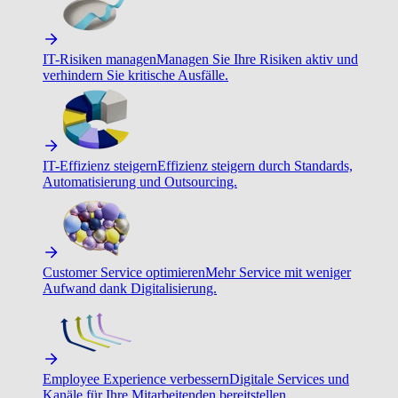
IT-Risiken managen
Managen Sie Ihre Risiken aktiv und
verhindern Sie kritische Ausfälle.
IT-Effizienz steigern
Effizienz steigern durch Standards,
Automatisierung und Outsourcing.
Customer Service optimieren
Mehr Service mit weniger
Aufwand dank Digitalisierung.
Employee Experience verbessern
Digitale Services und
Kanäle für Ihre Mitarbeitenden bereitstellen.