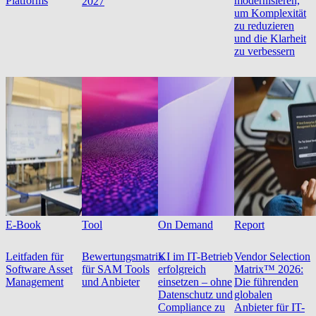
Platforms
modernisieren,
2027
um Komplexität
zu reduzieren
und die Klarheit
zu verbessern
E-Book
Tool
On Demand
Report
Leitfaden für
Bewertungsmatrix
KI im IT-Betrieb
Vendor Selection
Software Asset
für SAM Tools
erfolgreich
Matrix™ 2026:
Management
und Anbieter
einsetzen – ohne
Die führenden
Datenschutz und
globalen
Compliance zu
Anbieter für IT-