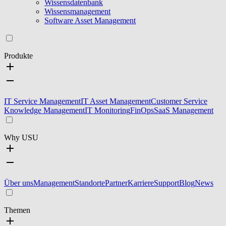
Wissensdatenbank
Wissensmanagement
Software Asset Management
Produkte
IT Service Management
IT Asset Management
Customer Service
Knowledge Management
IT Monitoring
FinOps
SaaS Management
Why USU
Über uns
Management
Standorte
Partner
Karriere
Support
Blog
News
Themen