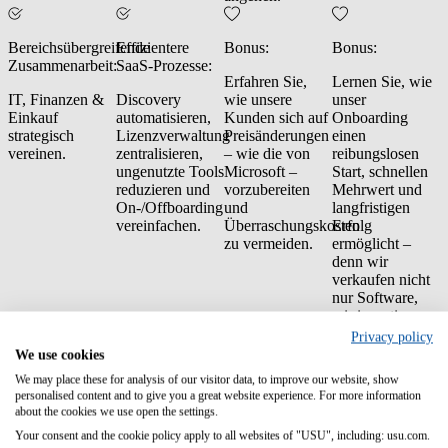
Bereichsübergreifende
Effizientere
Bonus:
Bonus:
Zusammenarbeit:
SaaS-Prozesse:
Erfahren Sie,
Lernen Sie, wie
IT, Finanzen &
Discovery
wie unsere
unser
Einkauf
automatisieren,
Kunden sich auf
Onboarding
strategisch
Lizenzverwaltung
Preisänderungen
einen
vereinen.
zentralisieren,
– wie die von
reibungslosen
ungenutzte Tools
Microsoft –
Start, schnellen
reduzieren und
vorzubereiten
Mehrwert und
On-/Offboarding
und
langfristigen
vereinfachen.
Überraschungskosten
Erfolg
zu vermeiden.
ermöglicht –
denn wir
verkaufen nicht
nur Software,
wir investieren
in Ihren Erfolg.
Privacy policy
We use cookies
Optimieren Sie Ihr SaaS-Budget
We may place these for analysis of our visitor data, to improve our website, show
personalised content and to give you a great website experience. For more information
Ab November 2025 streicht Microsoft die volumenbasierten Rabatte
about the cookies we use open the settings.
für Online-Services – alle Kunden zahlen künftig den vollen
Your consent and the cookie policy apply to all websites of "USU", including: usu.com.
Listenpreis. Für viele Unternehmen bedeutet das bis zu 13,5 %