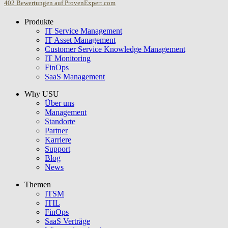
402
Bewertungen auf ProvenExpert.com
Produkte
USU GmbH
IT Service Management
IT Asset Management
Customer Service Knowledge Management
IT Monitoring
FinOps
SaaS Management
Why USU
Über uns
Management
Standorte
Partner
Karriere
Support
Blog
News
Themen
ITSM
ITIL
FinOps
SaaS Verträge