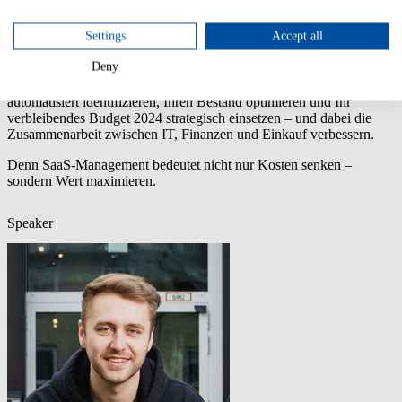
höhere jährliche SaaS-Kosten. Ohne vollständige Transparenz über
Ihre SaaS-Nutzung fehlt Ihnen die Verhandlungsbasis – oder
Settings
Accept all
schlimmer: Sie zahlen für Tools, die niemand nutzt.
Deny
In diesem On-Demand Webinar zeigen wir Ihnen, wie Sie jetzt die
Weichen richtig stellen. Erfahren Sie, wie Sie SaaS-Anwendungen
automatisiert identifizieren, Ihren Bestand optimieren und Ihr
verbleibendes Budget 2024 strategisch einsetzen – und dabei die
Zusammenarbeit zwischen IT, Finanzen und Einkauf verbessern.
Denn SaaS-Management bedeutet nicht nur Kosten senken –
sondern Wert maximieren.
Speaker