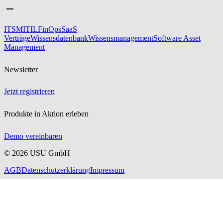
ITSM
ITIL
FinOps
SaaS
Verträge
Wissensdatenbank
Wissensmanagement
Software Asset
Management
Newsletter
Jetzt registrieren
Produkte in Aktion erleben
Demo vereinbaren
©
2026
USU GmbH
AGB
Datenschutzerklärung
Impressum