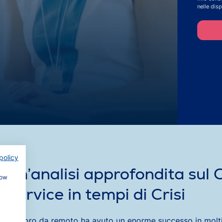
nelle disp
policy
Un’analisi approfondita sul
how
Service in tempi di Crisi
Il lavoro da remoto ha avuto un enorme successo in molti