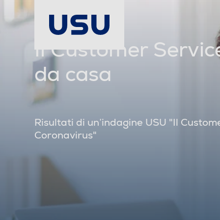
Il Customer Servic
da casa
Risultati di un’indagine USU "Il Custome
Coronavirus"