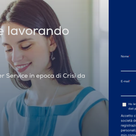
e lavorando
Nome
*
r Service in epoca di Crisi da
E-mail
*
Ho le
dati 
Accetto c
società de
registraz
personali
mio conse