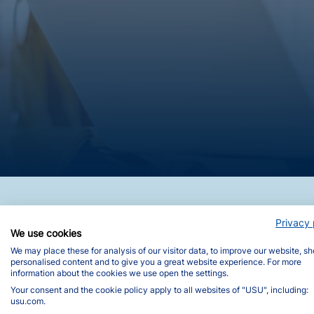
Privacy 
We use cookies
We may place these for analysis of our visitor data, to improve our website, s
personalised content and to give you a great website experience. For more
information about the cookies we use open the settings.
Your consent and the cookie policy apply to all websites of "USU", including:
usu.com.