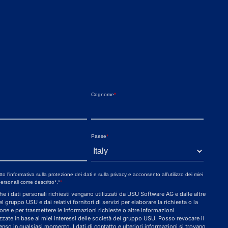
Cognome
*
Paese
*
tto l'informativa sulla protezione dei dati e sulla privacy e acconsento all'utilizzo dei miei
personali come descritto*.*
*
he i dati personali richiesti vengano utilizzati da USU Software AG e dalle altre
l gruppo USU e dai relativi fornitori di servizi per elaborare la richiesta o la
ione e per trasmettere le informazioni richieste o altre informazioni
zzate in base ai miei interessi delle società del gruppo USU. Posso revocare il
nso in qualsiasi momento. I dati di contatto e ulteriori informazioni si trovano