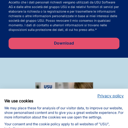
Accetto che i dati personali richiesti vengano utilizzati da USU Software
AG e dalle altre società del gruppo USU e dai relativi fornitori di servizi per
elaborare la richiesta o la registrazione e per trasmettere le informazioni
richieste o altre informazioni personalizzate in base ai miei interessi delle
società del gruppo USU. Posso revocare il mio consenso in qualsiasi
momento. I dati di contatto e ulteriori informazioni si trovano nelle
disposizioni sulla protezione dei dati, di cui ho preso atto.*
Privacy policy
We use cookies
We may place these for analysis of our visitor data, to improve our website,
show personalised content and to give you a great website experience. For
more information about the cookies we use open the settings.
Your consent and the cookie policy apply to all websites of "USU",