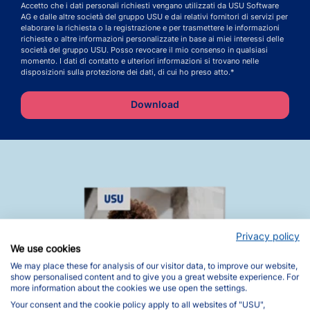
Accetto che i dati personali richiesti vengano utilizzati da USU Software
AG e dalle altre società del gruppo USU e dai relativi fornitori di servizi per
elaborare la richiesta o la registrazione e per trasmettere le informazioni
richieste o altre informazioni personalizzate in base ai miei interessi delle
società del gruppo USU. Posso revocare il mio consenso in qualsiasi
momento. I dati di contatto e ulteriori informazioni si trovano nelle
disposizioni sulla protezione dei dati, di cui ho preso atto.*
Privacy policy
We use cookies
We may place these for analysis of our visitor data, to improve our website,
show personalised content and to give you a great website experience. For
more information about the cookies we use open the settings.
Your consent and the cookie policy apply to all websites of "USU",