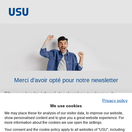
Merci d’avoir opté pour notre newsletter
Elle vous tiendra informé des dernières tendances du
Privacy policy
marché ainsi que des avancées technologiques. Voici un
We use cookies
aperçu du contenu que vous y trouverez :
We may place these for analysis of our visitor data, to improve our website,
show personalised content and to give you a great website experience. For
more information about the cookies we use open the settings.
Articles et analyses d’experts
Your consent and the cookie policy apply to all websites of "USU", including: