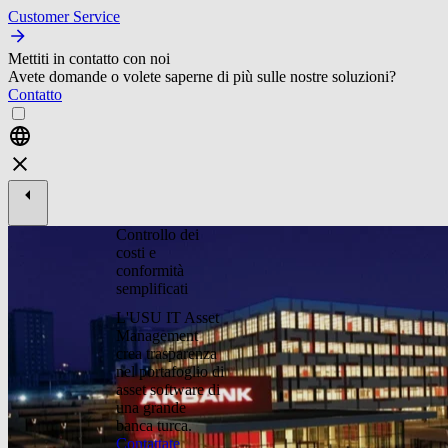
Customer Service
Mettiti in contatto con noi
Avete domande o volete saperne di più sulle nostre soluzioni?
Contatto
Controllo dei
costi e
conformità
semplificati
L'USU IT Asset
Management
crea trasparenza
nel portafoglio di
asset software di
una grande
banca turca.
Contattate