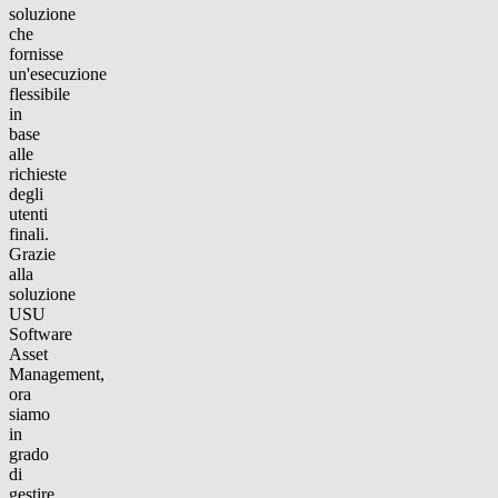
soluzione
che
fornisse
un'esecuzione
flessibile
in
base
alle
richieste
degli
utenti
finali.
Grazie
alla
soluzione
USU
Software
Asset
Management,
ora
siamo
in
grado
di
gestire