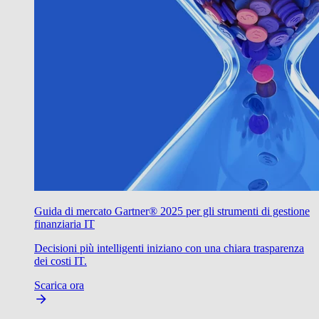
Guida di mercato Gartner® 2025 per gli strumenti di gestione
finanziaria IT
Decisioni più intelligenti iniziano con una chiara trasparenza
dei costi IT.
Scarica ora