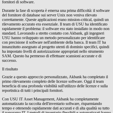
fornitori di software.
Durante la fase di scoperta è emersa una prima difficoltà: il software
del fornitore di database sui server Unix non veniva rilevato
correttamente. Queste applicazioni erano mission-critical, quindi un
rilevamento accurato era essenziale. Il team di USU ha identificato
rapidamente il problema: il software era stato installato in modo non
standard. Lavorando a stretto contatto con Akbank, gli ingegneri
USU hanno sviluppato un metodo personalizzato per identificare
con precisione il software nell'ambiente della banca. Il team IT ha
innanzitutto assegnato al progetto utenti di dominio specifici, quindi
ha impostato livelli di autorizzazione appropriati nello strumento
SAM. Questo ha permesso di effettuare scansioni accurate e di
successo.
Il risultato
Grazie a questo approccio personalizzato, Akbank ha completato il
primo rilevamento completo delle licenze software. Oggi il team
beneficia di una profonda visibilità sull'utilizzo delle licenze e sulla
reportistica di tutti i principali fornitori.
Con USU IT Asset Management, Akbank ha completamente
automatizzato la raccolta dell'inventario software, risparmiando
tempo e ottenendo rapidamente dati accurati e di alta qualità su tutto
il panorama IT. I metodi di inventario flessibili e automatizzati hanno