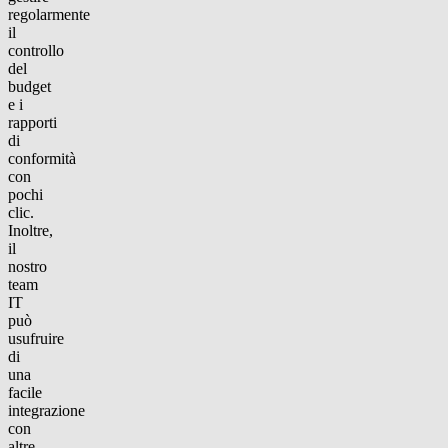
regolarmente
il
controllo
del
budget
e i
rapporti
di
conformità
con
pochi
clic.
Inoltre,
il
nostro
team
IT
può
usufruire
di
una
facile
integrazione
con
altre