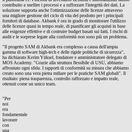
contribuito a snellire i processi e a rafforzare l'integrità dei dati. La
soluzione supporta anche l'ottimizzazione delle licenze attraverso
una migliore gestione del ciclo di vita del prodotto per i principali
fornitori di database. Akbank è ora in grado di monitorare l'utilizzo
delle licenze quasi in tempo reale, di pianificare gli acquisti in base
alle esigenze effettive e di costruire budget basati sui fatti. I rischi di
audit e le sorprese legate alla conformità non sono più un problema.
"Il progetto SAM di Akbank era complesso a causa dell'ampia
gamma di software high-tech e delle rigide politiche di sicurezza",
ha dichiarato Kerim Yüksel, fondatore e amministratore delegato di
MOS Academy. "Grazie alla struttura flessibile di USU, abbiamo
affrontato ogni sfida. I rapporti di conformità su misura che abbiamo
creato sono una vera pietra miliare per le pratiche SAM globali". Il
risultato: piena trasparenza, controllo rafforzato e impatto reale,
ottenuti come un unico team.
"Per
noi
era
fondamentale
lavorare
con
una