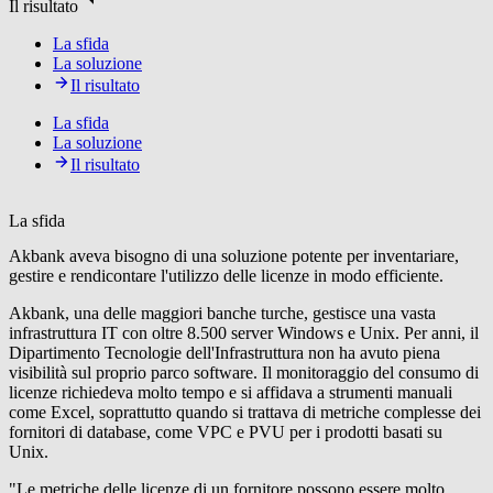
Il risultato
La sfida
La soluzione
Il risultato
La sfida
La soluzione
Il risultato
La sfida
Akbank aveva bisogno di una soluzione potente per inventariare,
gestire e rendicontare l'utilizzo delle licenze in modo efficiente.
Akbank, una delle maggiori banche turche, gestisce una vasta
infrastruttura IT con oltre 8.500 server Windows e Unix. Per anni, il
Dipartimento Tecnologie dell'Infrastruttura non ha avuto piena
visibilità sul proprio parco software. Il monitoraggio del consumo di
licenze richiedeva molto tempo e si affidava a strumenti manuali
come Excel, soprattutto quando si trattava di metriche complesse dei
fornitori di database, come VPC e PVU per i prodotti basati su
Unix.
"Le metriche delle licenze di un fornitore possono essere molto