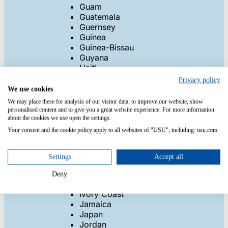
Guam
Guatemala
Guernsey
Guinea
Guinea-Bissau
Guyana
Haiti
Honduras
Privacy policy
Hong Kong
We use cookies
Hungary
We may place these for analysis of our visitor data, to improve our website, show
Iceland
personalised content and to give you a great website experience. For more information
India
about the cookies we use open the settings.
Indonesia
Your consent and the cookie policy apply to all websites of "USU", including: usu.com.
Iran
Iraq
Settings
Accept all
Ireland
Israel
Deny
Italy
Ivory Coast
Jamaica
Japan
Jordan