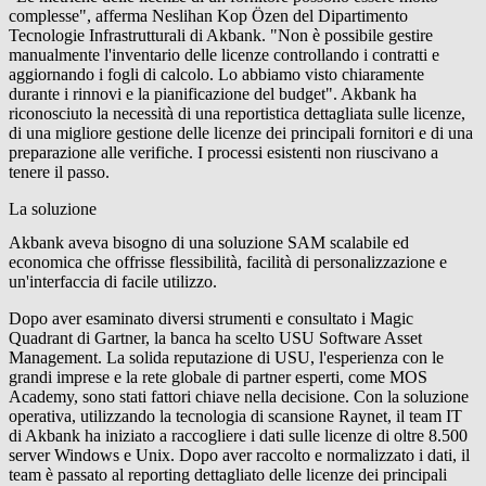
complesse", afferma Neslihan Kop Özen del Dipartimento
Tecnologie Infrastrutturali di Akbank. "Non è possibile gestire
manualmente l'inventario delle licenze controllando i contratti e
aggiornando i fogli di calcolo. Lo abbiamo visto chiaramente
durante i rinnovi e la pianificazione del budget". Akbank ha
riconosciuto la necessità di una reportistica dettagliata sulle licenze,
di una migliore gestione delle licenze dei principali fornitori e di una
preparazione alle verifiche. I processi esistenti non riuscivano a
tenere il passo.
La soluzione
Akbank aveva bisogno di una soluzione SAM scalabile ed
economica che offrisse flessibilità, facilità di personalizzazione e
un'interfaccia di facile utilizzo.
Dopo aver esaminato diversi strumenti e consultato i Magic
Quadrant di Gartner, la banca ha scelto USU Software Asset
Management. La solida reputazione di USU, l'esperienza con le
grandi imprese e la rete globale di partner esperti, come MOS
Academy, sono stati fattori chiave nella decisione. Con la soluzione
operativa, utilizzando la
tecnologia di scansione Raynet
, il team IT
di Akbank ha iniziato a raccogliere i dati sulle licenze di oltre 8.500
server Windows e Unix. Dopo aver raccolto e normalizzato i dati, il
team è passato al reporting dettagliato delle licenze dei principali