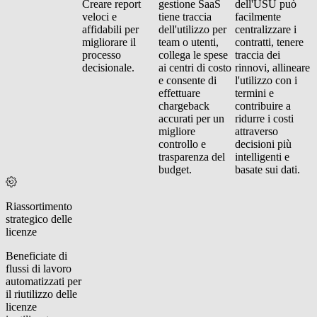
Creare report
gestione SaaS
dell'USU può
veloci e
tiene traccia
facilmente
affidabili per
dell'utilizzo per
centralizzare i
migliorare il
team o utenti,
contratti, tenere
processo
collega le spese
traccia dei
decisionale.
ai centri di costo
rinnovi, allineare
e consente di
l'utilizzo con i
effettuare
termini e
chargeback
contribuire a
accurati per un
ridurre i costi
migliore
attraverso
controllo e
decisioni più
trasparenza del
intelligenti e
budget.
basate sui dati.
Riassortimento
strategico delle
licenze
Beneficiate di
flussi di lavoro
automatizzati per
il riutilizzo delle
licenze