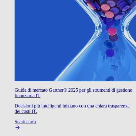
Guida di mercato Gartner® 2025 per gli strumenti di gestione
finanziaria IT
Decisioni più intelligenti iniziano con una chiara trasparenza
dei costi IT.
Scarica ora