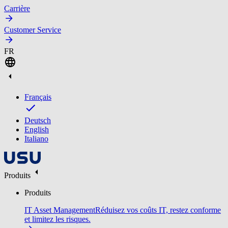
Carrière
Customer Service
FR
Français
Deutsch
English
Italiano
Produits
Produits
IT Asset Management
Réduisez vos coûts IT, restez conforme
et limitez les risques.