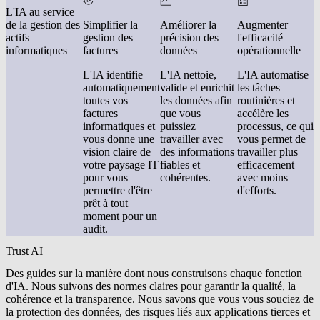
L'IA au service
de la gestion des
Simplifier la
Améliorer la
Augmenter
actifs
gestion des
précision des
l'efficacité
informatiques
factures
données
opérationnelle
L'IA identifie
L'IA nettoie,
L'IA automatise
automatiquement
valide et enrichit
les tâches
toutes vos
les données afin
routinières et
factures
que vous
accélère les
informatiques et
puissiez
processus, ce qui
vous donne une
travailler avec
vous permet de
vision claire de
des informations
travailler plus
votre paysage IT
fiables et
efficacement
pour vous
cohérentes.
avec moins
permettre d'être
d'efforts.
prêt à tout
moment pour un
audit.
Trust AI
Des guides sur la manière dont nous construisons chaque fonction
d'IA. Nous suivons des normes claires pour garantir la qualité, la
cohérence et la transparence. Nous savons que vous vous souciez de
la protection des données, des risques liés aux applications tierces et