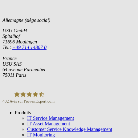
Allemagne (siège social)
USU GmbH
Spitalhof
71696 Möglingen
Tel.:
+49 714 14867 0
France
USU SAS
64 avenue Parmentier
75011 Paris
402
Avis sur ProvenExpert.com
Produits
USU GmbH
IT Service Management
IT Asset Management
Customer Service Knowledge Management
IT Monitoring