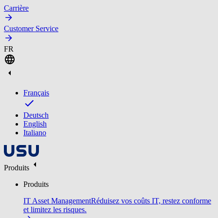
Carrière
Customer Service
FR
Français
Deutsch
English
Italiano
Produits
Produits
IT Asset Management
Réduisez vos coûts IT, restez conforme
et limitez les risques.