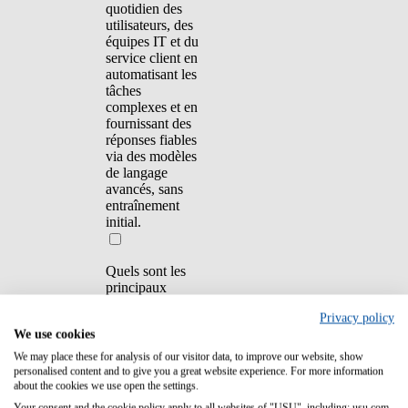
quotidien des
utilisateurs, des
équipes IT et du
service client en
automatisant les
tâches
complexes et en
fournissant des
réponses fiables
via des modèles
de langage
avancés, sans
entraînement
initial.
Quels sont les
principaux
avantages de
Privacy policy
cette plateforme
We use cookies
?
We may place these for analysis of our visitor data, to improve our website, show
personalised content and to give you a great website experience. For more information
about the cookies we use open the settings.
Your consent and the cookie policy apply to all websites of "USU", including: usu.com.