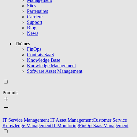
Management
Sites
Partenaires
Carrière
Support
Blog
News
Thèmes
FinOps
Contrats SaaS
Knowledge Base
Knowledge Management
Software Asset Management
Produits
IT Service Management
IT Asset Management
Customer Service
Knowledge Management
IT Monitoring
FinOps
Saas Management