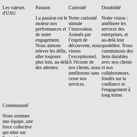
Les valeurs
Passion
Curiosité
Durabilité
d'USU
La passion est le
Notre curiosité
Notre vision :
moteur nos
stimule
améliorer les
performances et
l’innovation.
services des
de notre
Animés par
entreprises, et
engagement.
l’esprit de
au-delà leur
Nous aimons
découverte, nous
quotidien. Nous
relever les défis,
visons
construisons des
aller toujours
l’exceptionnel.
liens durables
plus loin, au-delà
À l'écoute de
avec nos clients
des attentes.
nos clients, nous
et nos
améliorons sans
collaborateurs,
cesse nos
fondés sur la
services.
confiance et
l'engagement à
long terme.
Communauté
Nous sommes
une équipe, une
force collective
qui mise sur