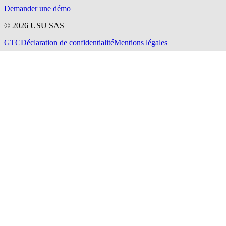
Demander une démo
©
2026
USU SAS
GTC
Déclaration de confidentialité
Mentions légales