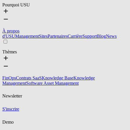
Pourquoi USU
À propos
d'USU
Management
Sites
Partenaires
Carrière
Support
Blog
News
Thèmes
FinOps
Contrats SaaS
Knowledge Base
Knowledge
Management
Software Asset Management
Newsletter
S'inscrire
Demo