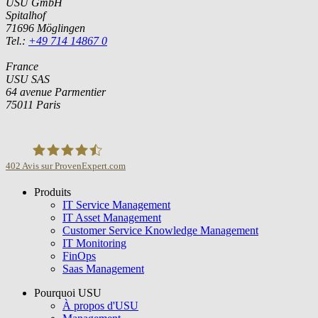
USU GmbH
Spitalhof
71696 Möglingen
Tel.:
+49 714 14867 0
France
USU SAS
64 avenue Parmentier
75011 Paris
402
Avis sur ProvenExpert.com
Produits
USU GmbH
IT Service Management
IT Asset Management
Customer Service Knowledge Management
IT Monitoring
FinOps
Saas Management
Pourquoi USU
À propos d'USU