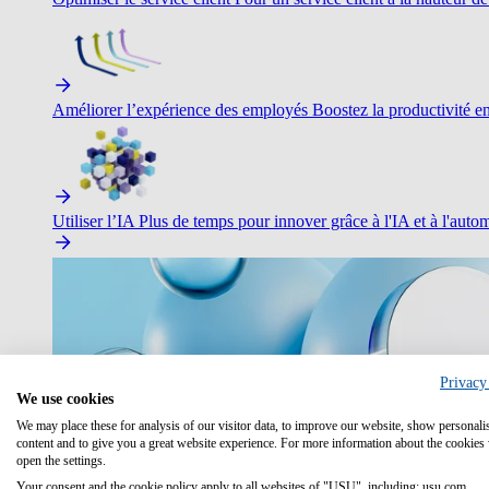
Améliorer l’expérience des employés
Boostez la productivité en 
Utiliser l’IA
Plus de temps pour innover grâce à l'IA et à l'autom
Privacy
We use cookies
We may place these for analysis of our visitor data, to improve our website, show personali
content and to give you a great website experience. For more information about the cookies
open the settings.
Your consent and the cookie policy apply to all websites of "USU", including: usu.com.