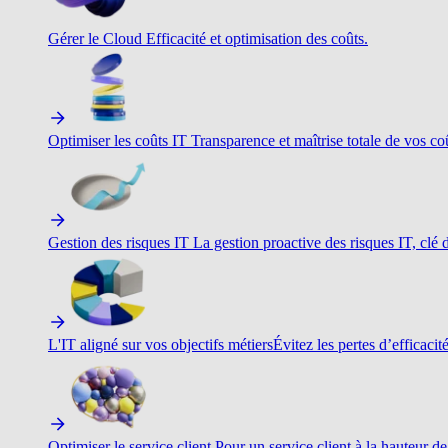
Gérer le Cloud
Efficacité et optimisation des coûts.
Optimiser les coûts IT
Transparence et maîtrise totale de vos c
Gestion des risques IT
La gestion proactive des risques IT, clé d
L'IT aligné sur vos objectifs métiers
Évitez les pertes d’efficacit
Optimiser le service client
Pour un service client à la hauteur de