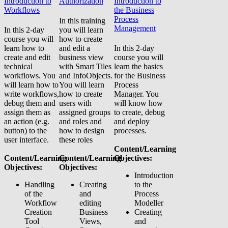
Introduction to
Authorization
Introduction to
Workflows
the Business
Process
In this training
Management
In this 2-day
you will learn
course you will
how to create
learn how to
and edit a
In this 2-day
create and edit
business view
course you will
technical
with Smart Tiles
learn the basics
workflows. You
and InfoObjects.
for the Business
will learn how to
You will learn
Process
write workflows,
how to create
Manager. You
debug them and
users with
will know how
assign them as
assigned groups
to create, debug
an action (e.g.
and roles and
and deploy
button) to the
how to design
processes.
user interface.
these roles
Content/Learning
Content/Learning
Content/Learning
Objectives:
Objectives:
Objectives:
Introduction
Handling
Creating
to the
of the
and
Process
Workflow
editing
Modeller
Creation
Business
Creating
Tool
Views,
and