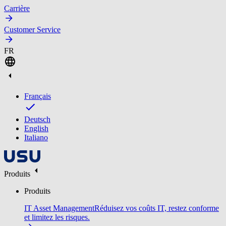
Carrière
Customer Service
FR
Français
Deutsch
English
Italiano
Produits
Produits
IT Asset Management
Réduisez vos coûts IT, restez conforme
et limitez les risques.