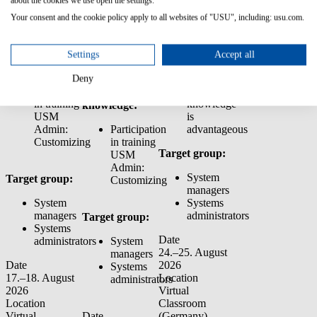
about the cookies we use open the settings.
USM
Customization
Transferring
Admin:
Transfer
customizations
Your consent and the cookie policy apply to all websites of "USU", including: usu.com.
Customizing
Manager
using the
Basic
Customization
knowledge
Prior
Settings
Accept all
Transfer
of
knowledge:
Manager
BPMN2.0
Deny
Participation
Workflow
Prior
in training
knowledge
knowledge:
USM
is
Admin:
Participation
advantageous
Customizing
in training
Target group:
USM
Admin:
System
Target group:
Customizing
managers
System
Systems
managers
administrators
Target group:
Systems
Date
administrators
System
24.–25. August
managers
Date
2026
Systems
17.–18. August
Location
administrators
2026
Virtual
Location
Classroom
Virtual
Date
(Germany)