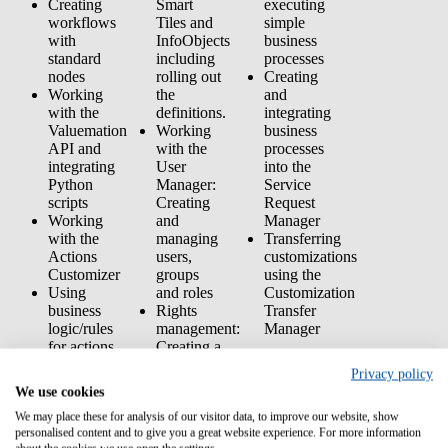
Creating
Smart
executing
workflows
Tiles and
simple
with
InfoObjects
business
standard
including
processes
nodes
rolling out
Creating
Working
the
and
with the
definitions.
integrating
Valuemation
Working
business
API and
with the
processes
integrating
User
into the
Python
Manager:
Service
scripts
Creating
Request
Working
and
Manager
with the
managing
Transferring
Actions
users,
customizations
Customizer
groups
using the
Using
and roles
Customization
business
Rights
Transfer
logic/rules
management:
Manager
for actions
Creating a
Prior
and
role
Privacy policy
knowledge:
workflows
concept
We use cookies
Transferring
with
Participation
We may place these for analysis of our visitor data, to improve our website, show
customizations
multiple
in training
personalised content and to give you a great website experience. For more information
using the
roles