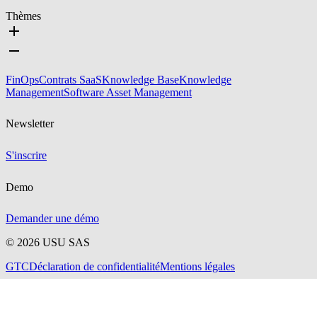
Thèmes
FinOps
Contrats SaaS
Knowledge Base
Knowledge
Management
Software Asset Management
Newsletter
S'inscrire
Demo
Demander une démo
©
2026
USU SAS
GTC
Déclaration de confidentialité
Mentions légales