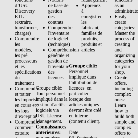
d’USU
de base de
Apprenez
as an
Discovery
gestion
à
administrato
ETL
des
enregistrer
Easily
(extraire,
contrats
les
create
transformer,
Comprendre
fabricant,
categories:
charger)
l'inventaire
familles de
Master the
Comprendre
de logiciel
produits,
process of
les
(technique)
produits et
creating
modèles,
Compréhension
articles
and
les pré-
générale et
organizing
processeurs
gestion de
categories
Groupe ciblé:
et les
l'inventaire
for your
Personnel
spécifications
des
shop.
impliqué dans
du
licences
Create
l’attribution de
traitement
offers,
Groupe ciblé:
licences, en
Comprendre
including
Tout personnel
particulier
et traiter
complex
impliqué dans la
lorsque des
les imports
ones:
gestion d'actifs
articles uniques
en cours et
Learn
logiciels via
devront être créé
les logs
how to
USU License
en interne
d’exception
build both
Management.
(contenu client).
Comprendre
simple and
Connaissances
comment
complex
antérieures:
Date
extraire
offers to
non requises
08. September