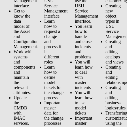
Management
USU
use the
customizing
interface.
Service
USU
Creating
Get to
Management
Service
new
know the
interface
Management
object
data
Learn
interface.
types in
model of
how to
You learn
USU
the Asset
request a
how to
Service
and
change
handle
Managemen
Configuration
and
and close
Creating
Management.
process it
incidents
and
Work with
in
and
editing
systems
different
problems
catalogs
and
roles
You will
and views
components
Learn
learn how
Creating
and
how to
to deal
and
maintain
define
with
editing
the
model
master
relationship
relevant
tickets for
incidents
Creating
attributes.
the change
You will
and
Update
process
learn how
editing
the
Important
to use
business
CMDB
master
model
logics/rules
with
data for
tickets
Transferrin
IMAC
the change
Important
customizati
services.
processes
master
using the