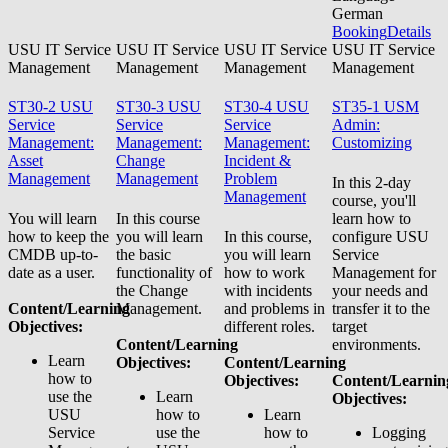
German
Booking
Details
USU IT Service
USU IT Service
USU IT Service
USU IT Service
Management
Management
Management
Management
ST30-2 USU
ST30-3 USU
ST30-4 USU
ST35-1 USM
Service
Service
Service
Admin:
Management:
Management:
Management:
Customizing
Asset
Change
Incident &
Management
Management
Problem
In this 2-day
Management
course, you'll
You will learn
In this course
learn how to
how to keep the
you will learn
In this course,
configure USU
CMDB up-to-
the basic
you will learn
Service
date as a user.
functionality of
how to work
Management for
the Change
with incidents
your needs and
Content/Learning
Management.
and problems in
transfer it to the
Objectives:
different roles.
target
Content/Learning
environments.
Learn
Objectives:
Content/Learning
how to
Objectives:
Content/Learnin
use the
Learn
Objectives:
USU
how to
Learn
Service
use the
how to
Logging