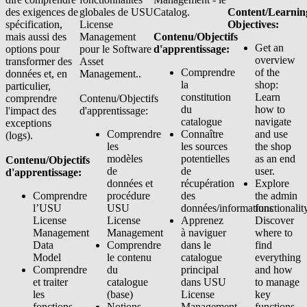
des exigences de
globales de USU
Catalog.
Content/Learnin
spécification,
License
Objectives:
mais aussi des
Management
Contenu/Objectifs
Get an
options pour
pour le Software
d'apprentissage:
overview
transformer des
Asset
Comprendre
of the
données et, en
Management..
la
shop:
particulier,
constitution
Learn
comprendre
Contenu/Objectifs
du
how to
l'impact des
d'apprentissage:
catalogue
navigate
exceptions
Comprendre
Connaître
and use
(logs).
les
les sources
the shop
modèles
potentielles
as an end
Contenu/Objectifs
de
de
user.
d'apprentissage:
données et
récupération
Explore
Comprendre
procédure
des
the admin
l’USU
USU
données/informations
functionalit
License
License
Apprenez
Discover
Management
Management
à naviguer
where to
Data
Comprendre
dans le
find
Model
le contenu
catalogue
everything
Comprendre
du
principal
and how
et traiter
catalogue
dans USU
to manage
les
(base)
License
key
fonctions
Notions
Management
functions