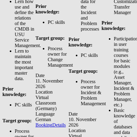
Lern how
data for
Customizat
Prior
use and
the
Transfer
knowledge:
define the
Incident
Manager
relations
and
PC skills
Prior
of the
Problem
knowledge:
CMDB in
processes
USU
Target group:
Participatio
Prior
Service
in user
knowledge:
Management.
Process
training
Lern to
owner for
PC skills
courses
maintain
Change
for basic
the most
Management
modules
important
Target group:
(e.g.,
master
Date
Asset
data.
11. November
Process
Manager,
2026
owner for
Incident &
Prior
Location
Incident &
Problem
knowledge:
Virtual
Problem
Manager,
Classroom
Management
PC skills
etc.)
(Germany)
Basic
Language
Date
knowledge
German
10. November
Target group:
of
Booking
Details
2026
databases
Location
Process
and data
Virtual
owner for