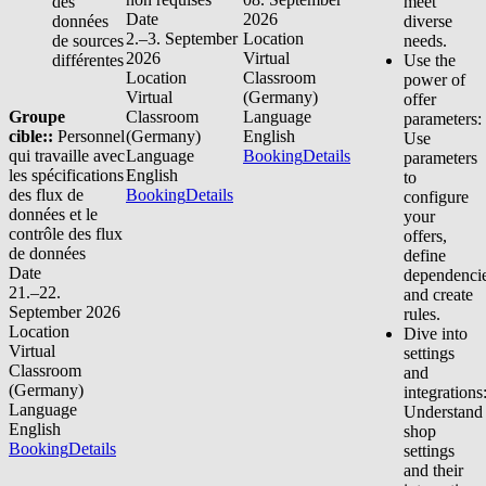
des
meet
Date
2026
données
diverse
2.–3. September
Location
de sources
needs.
2026
Virtual
différentes
Use the
Location
Classroom
power of
Virtual
(Germany)
offer
Groupe
Classroom
Language
parameters:
cible::
Personnel
(Germany)
English
Use
qui travaille avec
Language
Booking
Details
parameters
les spécifications
English
to
des flux de
Booking
Details
configure
données et le
your
contrôle des flux
offers,
de données
define
Date
dependencie
21.–22.
and create
September 2026
rules.
Location
Dive into
Virtual
settings
Classroom
and
(Germany)
integrations
Language
Understand
English
shop
Booking
Details
settings
and their