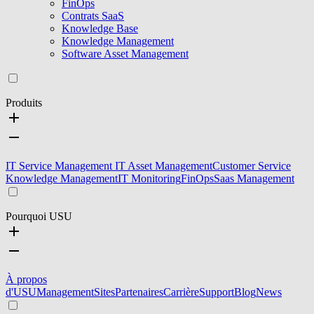
FinOps
Contrats SaaS
Knowledge Base
Knowledge Management
Software Asset Management
Produits
IT Service Management
IT Asset Management
Customer Service
Knowledge Management
IT Monitoring
FinOps
Saas Management
Pourquoi USU
À propos
d'USU
Management
Sites
Partenaires
Carrière
Support
Blog
News