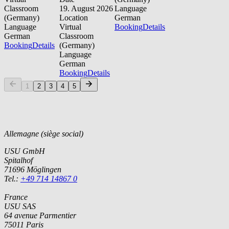
Classroom
19. August 2026
Language
(Germany)
Location
German
Language
Virtual
Booking
Details
German
Classroom
Booking
Details
(Germany)
Language
German
Booking
Details
1
2
3
4
5
Allemagne (siège social)
USU GmbH
Spitalhof
71696 Möglingen
Tel.:
+49 714 14867 0
France
USU SAS
64 avenue Parmentier
75011 Paris