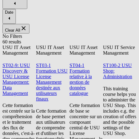
Date
Clear All
No Filters
60 results
USU IT Asset
USU IT Asset
USU IT Asset
USU IT Service
Management
Management
Management
Management
ST02-9: USU
ST03-1
ST04-1
ST100-2 USU
Discovery &
Formation USU
Formation
Shop:
USU License
License
relative à la
Administration
Management:
Management
gestion de
Data
destinée aux
données
This training
Management
utilisateurs
catalogue
course helps you
finaux
to administer the
Cette formation
Cette formation
USU Shop. This
est centrée sur la
Cette formation
de base se
includes e.g. the
compréhension
de base permet
concentre sur un
creation of offers
et le traitement
aux utilisateurs
composant
and the possible
des flux de
de comprendre
central de USU
settings of the
données, c'est-à-
et d'utiliser les
License
USU Shop.
dire comprendre
fonctionnalités
Management - le