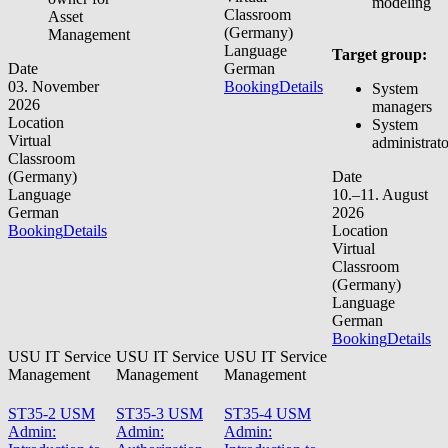
modeling
Classroom
Asset
(Germany)
Management
Language
Target group:
Date
German
03. November
Booking
Details
System
2026
managers
Location
System
Virtual
administrato
Classroom
(Germany)
Date
Language
10.–11. August
German
2026
Booking
Details
Location
Virtual
Classroom
(Germany)
Language
German
Booking
Details
USU IT Service
USU IT Service
USU IT Service
Management
Management
Management
ST35-2 USM
ST35-3 USM
ST35-4 USM
Admin:
Admin:
Admin: