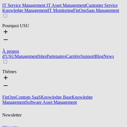
IT Service Management
IT Asset Management
Customer Service
Knowledge Management
IT Monitoring
FinOps
Saas Management
Pourquoi USU
À propos
d'USU
Management
Sites
Partenaires
Carrière
Support
Blog
News
Thèmes
FinOps
Contrats SaaS
Knowledge Base
Knowledge
Management
Software Asset Management
Newsletter