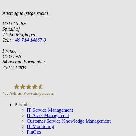
Allemagne (siège social)
USU GmbH
Spitalhof
71696 Möglingen
Tel.:
+49 714 14867 0
France
USU SAS
64 avenue Parmentier
75011 Paris
402
Avis sur ProvenExpert.com
Produits
USU GmbH
IT Service Management
IT Asset Management
Customer Service Knowledge Management
IT Monitoring
FinOps