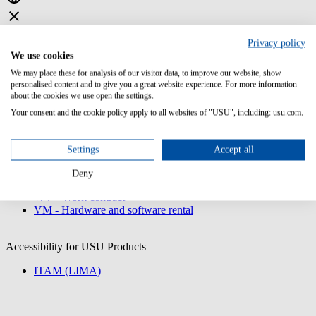
Privacy policy
We use cookies
We may place these for analysis of our visitor data, to improve our website, show
General Terms and Conditions (Bitkom)
personalised content and to give you a great website experience. For more information
about the cookies we use open the settings.
Your consent and the cookie policy apply to all websites of "USU", including: usu.com.
AV - General Terms
DL - Services
SaaS - Software as a Service
Settings
Accept all
VES - Software development
VPS - Software maintenance
Deny
VÜ - Software license
WV - Work contract
VM - Hardware and software rental
Accessibility for USU Products
ITAM (LIMA)