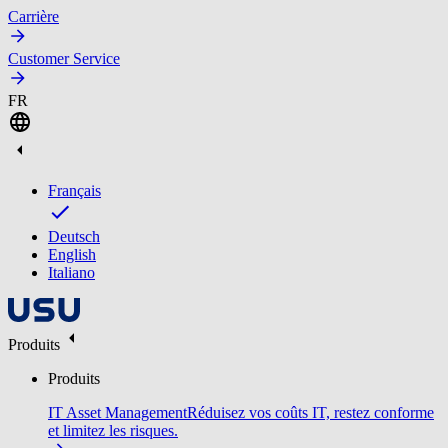
Carrière
Customer Service
FR
Français
Deutsch
English
Italiano
Produits
Produits
IT Asset Management
Réduisez vos coûts IT, restez conforme
et limitez les risques.