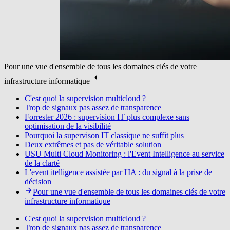
Pour une vue d'ensemble de tous les domaines clés de votre
infrastructure informatique
C'est quoi la supervision multicloud ?
Trop de signaux pas assez de transparence
Forrester 2026 : supervision IT plus complexe sans
optimisation de la visibilité
Pourquoi la supervison IT classique ne suffit plus
Deux extrêmes et pas de véritable solution
USU Multi Cloud Monitoring : l'Event Intelligence au service
de la clarté
L'event itelligence assistée par l'IA : du signal à la prise de
décision
Pour une vue d'ensemble de tous les domaines clés de votre
infrastructure informatique
C'est quoi la supervision multicloud ?
Trop de signaux pas assez de transparence