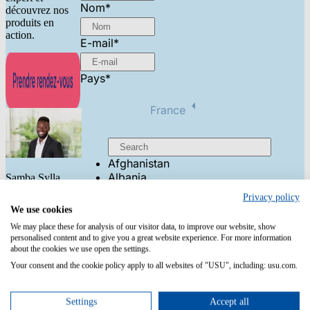
Nom
*
découvrez nos
produits en
action.
E-mail
*
Pays
*
France
Afghanistan
Albania
Samba Sylla
Algeria
Privacy policy
Sales
Andorra
We use cookies
Development
Angola
We may place these for analysis of our visitor data, to improve our website, show
Antigua & Deps
IT Monitoring
personalised content and to give you a great website experience. For more information
Argentina
about the cookies we use open the settings.
Armenia
Your consent and the cookie policy apply to all websites of "USU", including: usu.com.
Aruba
Australia
Austria
Settings
Accept all