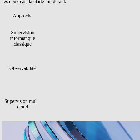
les deux cas, la clarté fait défaut.
Approche
Forces
Limites
Données de base
Supervision
État des services et le
fiables sur les
informatique
dépendances restent
systèmes, leur état et
classique
souvent invisibles
leur disponibilité
Analyses techniques
Parfois complexe,
approfondies et
fastidieux et difficile 
Observabilité
obtention
planifier car les coût
d'informations
liés au volume
détaillées
Regroupe
L'accent mis sur la
événements,
clarté opérationnelle
Supervision multi-
dépendances et
plutôt que sur une
cloud
impacts sur les
profondeur maximal
services dans une vue
des données de
centralisée
télémétrie