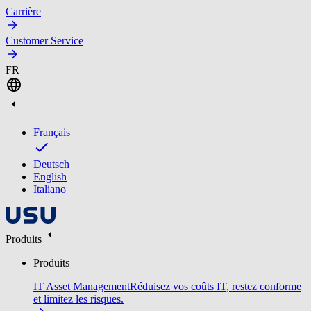
Carrière
Customer Service
FR
Français
Deutsch
English
Italiano
Produits
Produits
IT Asset Management
Réduisez vos coûts IT, restez conforme
et limitez les risques.