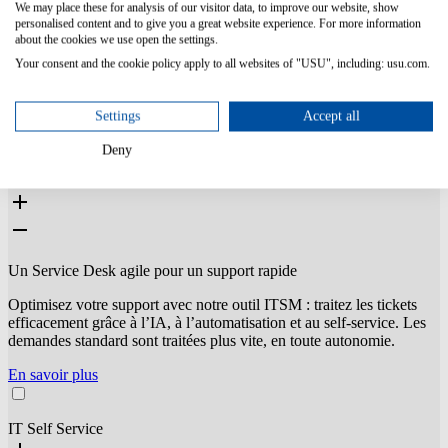
We may place these for analysis of our visitor data, to improve our website, show
ressources,
personalised content and to give you a great website experience. For more information
coûts, clients,
about the cookies we use open the settings.
processus,
équipes et
Your consent and the cookie policy apply to all websites of "USU", including: usu.com.
tickets.
Notre outil ITSM est modulaire, choisissez vos modules.
Settings
Accept all
Deny
IT Service Desk
Un Service Desk agile pour un support rapide
Optimisez votre support avec notre outil ITSM : traitez les tickets
efficacement grâce à l’IA, à l’automatisation et au self-service. Les
demandes standard sont traitées plus vite, en toute autonomie.
En savoir plus
IT Self Service