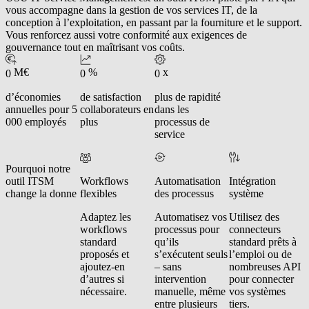
vous accompagne dans la gestion de vos services IT, de la
conception à l’exploitation, en passant par la fourniture et le support.
Vous renforcez aussi votre conformité aux exigences de
gouvernance tout en maîtrisant vos coûts.
M€
%
x
0
0
0
d’économies
de satisfaction
plus de rapidité
annuelles pour 5
collaborateurs en
dans les
000 employés
plus
processus de
service
Pourquoi notre
outil ITSM
Workflows
Automatisation
Intégration
change la donne
flexibles
des processus
système
Adaptez les
Automatisez vos
Utilisez des
workflows
processus pour
connecteurs
standard
qu’ils
standard prêts à
proposés et
s’exécutent seuls
l’emploi ou de
ajoutez-en
– sans
nombreuses API
d’autres si
intervention
pour connecter
nécessaire.
manuelle, même
vos systèmes
entre plusieurs
tiers.