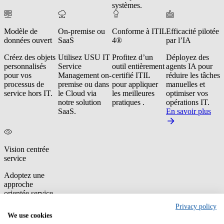
systèmes.
Modèle de
On-premise ou
Conforme à ITIL
Efficacité pilotée
données ouvert
SaaS
4®
par l’IA
Créez des objets
Utilisez USU IT
Profitez d’un
Déployez des
personnalisés
Service
outil entièrement
agents IA pour
pour vos
Management on-
certifié ITIL
réduire les tâches
processus de
premise ou dans
pour appliquer
manuelles et
service hors IT.
le Cloud via
les meilleures
optimiser vos
notre solution
pratiques .
opérations IT.
SaaS.
En savoir plus
Vision centrée
service
Adoptez une
approche
orientée service
tout en
Privacy policy
surveillant les
We use cookies
spécifications,