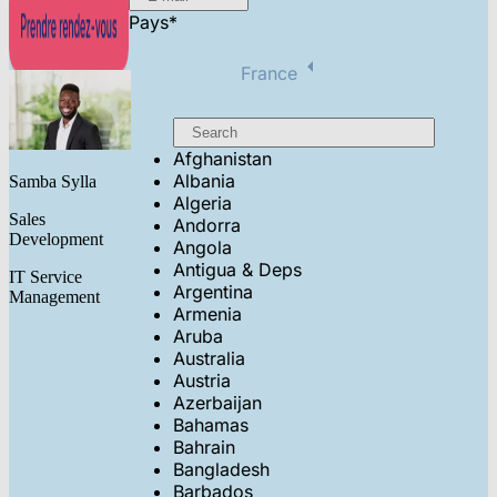
Pays
*
France
Afghanistan
Albania
Samba Sylla
Algeria
Sales
Andorra
Development
Angola
Antigua & Deps
IT Service
Argentina
Management
Armenia
Aruba
Australia
Austria
Azerbaijan
Bahamas
Bahrain
Bangladesh
Barbados