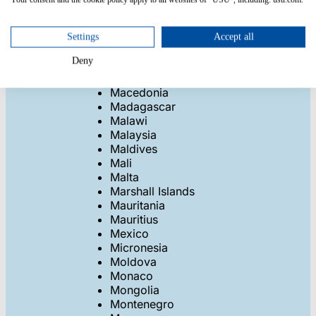
Liberia
Libya
Liechtenstein
Settings
Accept all
Lithuania
Deny
Luxembourg
Macao
Macedonia
Madagascar
Malawi
Malaysia
Maldives
Mali
Malta
Marshall Islands
Mauritania
Mauritius
Mexico
Micronesia
Moldova
Monaco
Mongolia
Montenegro