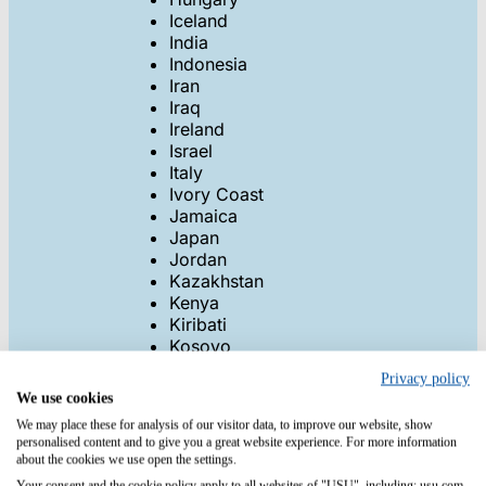
Iceland
India
Indonesia
Iran
Iraq
Ireland
Israel
Italy
Ivory Coast
Jamaica
Japan
Jordan
Kazakhstan
Kenya
Kiribati
Kosovo
Kuwait
Privacy policy
Kyrgyzstan
We use cookies
Laos
We may place these for analysis of our visitor data, to improve our website, show
Latvia
personalised content and to give you a great website experience. For more information
Lebanon
about the cookies we use open the settings.
Lesotho
Your consent and the cookie policy apply to all websites of "USU", including: usu.com.