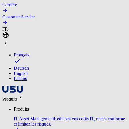
Carrière
Customer Service
FR
Français
Deutsch
English
Italiano
Produits
Produits
IT Asset Management
Réduisez vos coûts IT, restez conforme
et limitez les risques.