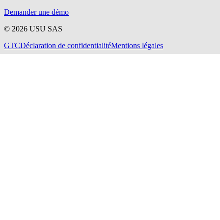
Demander une démo
©
2026
USU SAS
GTC
Déclaration de confidentialité
Mentions légales