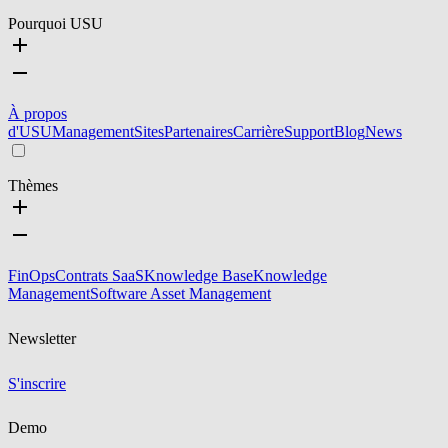
Pourquoi USU
À propos
d'USU
Management
Sites
Partenaires
Carrière
Support
Blog
News
Thèmes
FinOps
Contrats SaaS
Knowledge Base
Knowledge
Management
Software Asset Management
Newsletter
S'inscrire
Demo