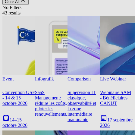
Clear All
No Filters
43 results
Event
Infografik
Comparison
Live Webinar
Convention USF
SaaS
Supervision IT
Webinaire SAM
- 14 & 15
Management:
classique,
- Bénéficiaires
octobre 2026
réduire les coûts,
observabilité et
CANUT
piloter les
la zone
renouvellements.
intermédiaire
manquante
14–15
17 septembre
octobre 2026
2026