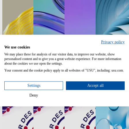
Privacy policy
We use cookies
We may place these for analysis of our visitor data, to improve our website, show
On Demand
Live Webinar
On Demand
Artikel
personalised content and to give you a great website experience. For more information
about the cookies we use open the settings.
Webinaire SAM
Gestion des
Gestion des
Comment choisir
Your consent and the cookie policy apply to all websites of "USU", including: usu.com.
- Bénéficiaires
licences SAP -
licences SAP -
un fournisseur
CANUT
Cas Clients
de la simple
SAM
conformité aux
Settings
Accept all
optimisations
avancées
22 septembre
Deny
2026