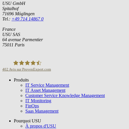
USU GmbH
Spitalhof
71696 Möglingen
Tel.:
+49 714 14867 0
France
USU SAS
64 avenue Parmentier
75011 Paris
402
Avis sur ProvenExpert.com
Produits
USU GmbH
IT Service Management
IT Asset Management
Customer Service Knowledge Management
IT Monitoring
FinOps
Saas Management
Pourquoi USU
À propos d'USU