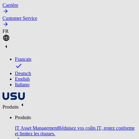
Carrière
Customer Service
FR
Français
Deutsch
English
Italiano
Produits
Produits
IT Asset Management
Réduisez vos coûts IT, restez conforme
et limitez les risques.