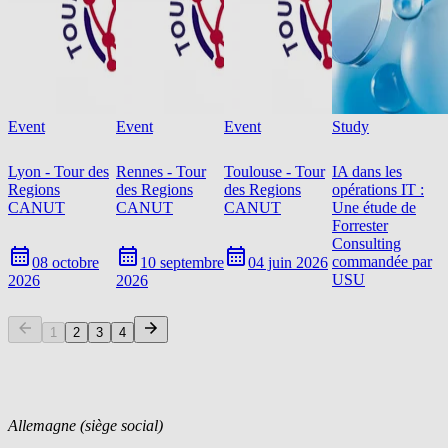
Event
Event
Event
Study
Lyon - Tour des
Rennes - Tour
Toulouse - Tour
IA dans les
Regions
des Regions
des Regions
opérations IT :
CANUT
CANUT
CANUT
Une étude de
Forrester
Consulting
commandée par
08 octobre
10 septembre
04 juin 2026
USU
2026
2026
1
2
3
4
Allemagne (siège social)