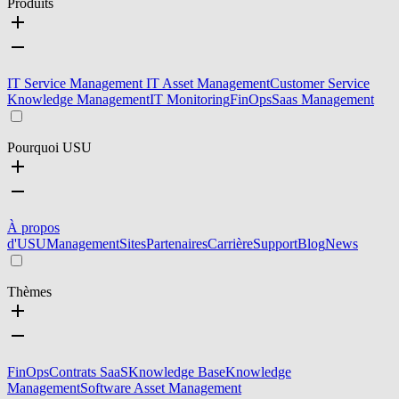
Produits
IT Service Management
IT Asset Management
Customer Service
Knowledge Management
IT Monitoring
FinOps
Saas Management
Pourquoi USU
À propos
d'USU
Management
Sites
Partenaires
Carrière
Support
Blog
News
Thèmes
FinOps
Contrats SaaS
Knowledge Base
Knowledge
Management
Software Asset Management