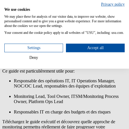
et le monitoring orienté services, et met en lumière cinq questions
Privacy policy
d’évaluation pour vous aider à identifier l’approche la plus adaptée à
We use cookies
vos opérations IT.
We may place these for analysis of our visitor data, to improve our website, show
personalised content and to give you a great website experience. For more information
Ce qui vous attend:
about the cookies we use open the settings.
Une comparaison directe des trois approches en termes de
Your consent and the cookie policy apply to all websites of "USU", including: usu.com.
clarté, charge opérationnelle et maîtrise des coûts
Cinq questions clés pour évaluer votre approche actuelle de
Settings
Accept all
monitoring
Deny
Des recommandations concrètes pour les équipes IT Ops
Ce guide est particuli
èrement utile pour:
Responsable des opérations IT, IT Operations Manager,
NOC/OC Lead, responsables des équipes d’exploitation
Monitoring Lead, Tool Owner, ITSM/Monitoring Process
Owner, Platform Ops Lead
Responsables IT en charge des budgets et des risques
Téléchargez le guide exécutif et découvrez quelle approche de
monitoring permettra réellement de faire progresser votre