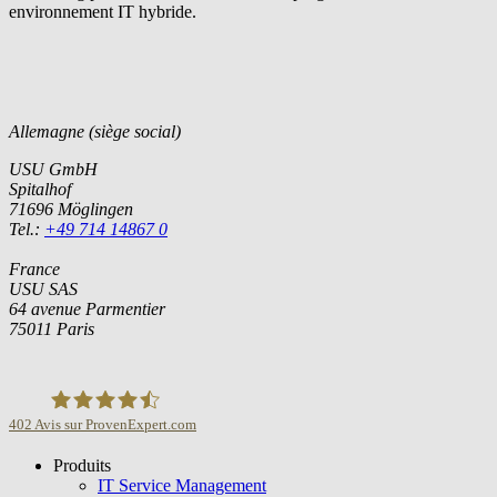
environnement IT hybride.
Allemagne (siège social)
USU GmbH
Spitalhof
71696 Möglingen
Tel.:
+49 714 14867 0
France
USU SAS
64 avenue Parmentier
75011 Paris
402
Avis sur ProvenExpert.com
Produits
USU GmbH
IT Service Management