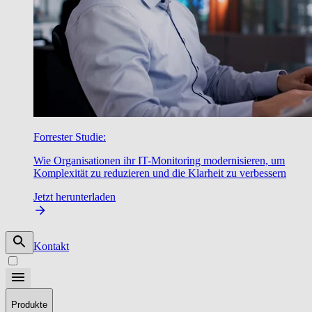
Forrester Studie:
Wie Organisationen ihr IT-Monitoring modernisieren, um
Komplexität zu reduzieren und die Klarheit zu verbessern
Jetzt herunterladen
Kontakt
Produkte