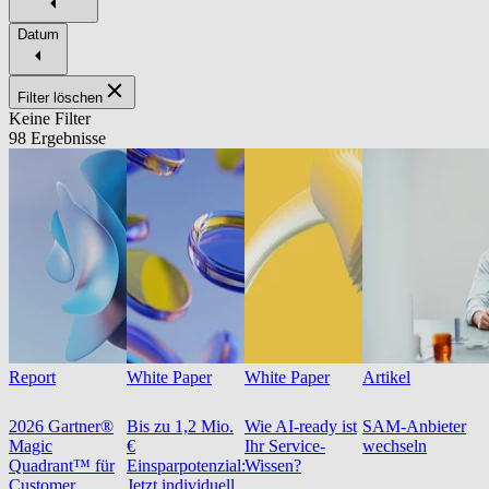
Datum
Filter löschen
Keine Filter
98 Ergebnisse
Report
White Paper
White Paper
Artikel
2026 Gartner®
Bis zu 1,2 Mio.
Wie AI-ready ist
SAM-Anbieter
Magic
€
Ihr Service-
wechseln
Quadrant™ für
Einsparpotenzial:
Wissen?
Customer
Jetzt individuell