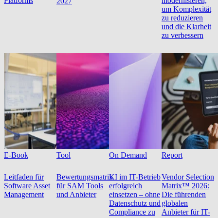
Platforms
modernisieren,
2027
um Komplexität
zu reduzieren
und die Klarheit
zu verbessern
E-Book
Tool
On Demand
Report
Leitfaden für
Bewertungsmatrix
KI im IT-Betrieb
Vendor Selection
Software Asset
für SAM Tools
erfolgreich
Matrix™ 2026:
Management
und Anbieter
einsetzen – ohne
Die führenden
Datenschutz und
globalen
Compliance zu
Anbieter für IT-