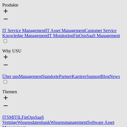
Produkte
IT Service Management
IT Asset Management
Customer Service
Knowledge Management
IT Monitoring
FinOps
SaaS Management
Why USU
Über uns
Management
Standorte
Partner
Karriere
Support
Blog
News
Themen
ITSM
ITIL
FinOps
SaaS
Verträge
Wissensdatenbank
Wissensmanagement
Software Asset