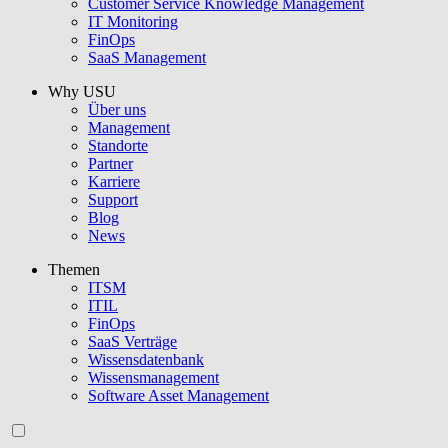
Customer Service Knowledge Management
IT Monitoring
FinOps
SaaS Management
Why USU
Über uns
Management
Standorte
Partner
Karriere
Support
Blog
News
Themen
ITSM
ITIL
FinOps
SaaS Verträge
Wissensdatenbank
Wissensmanagement
Software Asset Management