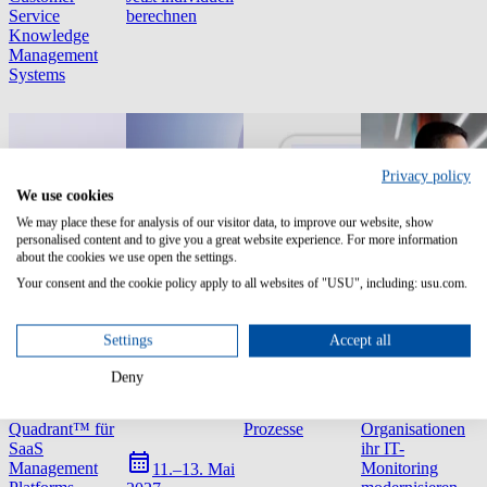
Service
berechnen
Knowledge
Management
Systems
Privacy policy
We use cookies
We may place these for analysis of our visitor data, to improve our website, show
personalised content and to give you a great website experience. For more information
about the cookies we use open the settings.
Your consent and the cookie policy apply to all websites of "USU", including: usu.com.
Settings
Accept all
Report
Event
Infografik
Study
Deny
2026 Gartner®
USU World
KI verändert
Forrester Studie:
Magic
2027
zentrale IT-
Wie
Quadrant™ für
Prozesse
Organisationen
SaaS
ihr IT-
Management
Monitoring
11.–13. Mai