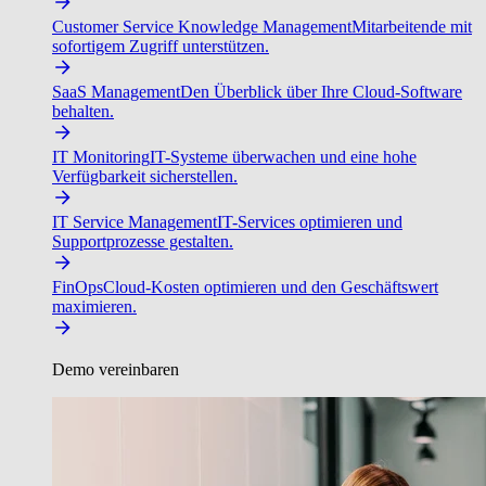
Customer Service Knowledge Management
Mitarbeitende mit
sofortigem Zugriff unterstützen.
SaaS Management
Den Überblick über Ihre Cloud-Software
behalten.
IT Monitoring
IT-Systeme überwachen und eine hohe
Verfügbarkeit sicherstellen.
IT Service Management
IT-Services optimieren und
Supportprozesse gestalten.
FinOps
Cloud-Kosten optimieren und den Geschäftswert
maximieren.
Demo vereinbaren