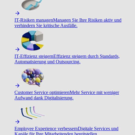
IT-Risiken managen
Managen Sie Ihre Risiken aktiv und
verhindern Sie kritische Ausfälle.
IT-Effizienz steigern
Effizienz steigern durch Standards,
Automatisierung und Outsourcing.
Customer Service optimieren
Mehr Service mit weniger
Aufwand dank Digitalisierung.
Employee Experience verbessern
Digitale Services und
Kanäle für Ihre Mitarbeitenden bereitstellen.