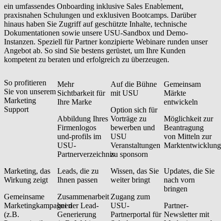
ein umfassendes Onboarding inklusive Sales Enablement,
praxisnahen Schulungen und exklusiven Bootcamps. Darüber
hinaus haben Sie Zugriff auf geschützte Inhalte, technische
Dokumentationen sowie unsere USU-Sandbox und Demo-
Instanzen. Speziell für Partner konzipierte Webinare runden unser
Angebot ab. So sind Sie bestens gerüstet, um Ihre Kunden
kompetent zu beraten und erfolgreich zu überzeugen.
So profitieren
Mehr
Auf die Bühne
Gemeinsam
Sie von unserem
Sichtbarkeit für
mit USU
Märkte
Marketing
Ihre Marke
entwickeln
Support
Option sich für
Abbildung Ihres
Vorträge zu
Möglichkeit zur
Firmenlogos
bewerben und
Beantragung
und-profils im
USU
von Mitteln zur
USU-
Veranstaltungen
Marktentwicklung
Partnerverzeichnis
zu sponsorn
Marketing, das
Leads, die zu
Wissen, das Sie
Updates, die Sie
Wirkung zeigt
Ihnen passen
weiter bringt
nach vorn
bringen
Gemeinsame
Zusammenarbeit
Zugang zum
Marketingkampagnen
bei der Lead-
USU-
Partner-
(z.B.
Generierung
Partnerportal für
Newsletter mit