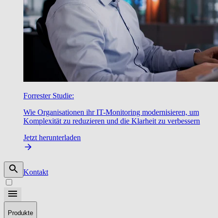
Forrester Studie:
Wie Organisationen ihr IT-Monitoring modernisieren, um
Komplexität zu reduzieren und die Klarheit zu verbessern
Jetzt herunterladen
Kontakt
Produkte