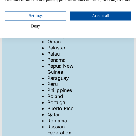
New Zealand
Nicaragua
Settings
Accept all
Niger
Nigeria
Deny
North Korea
Norway
Oman
Pakistan
Palau
Panama
Papua New
Guinea
Paraguay
Peru
Philippines
Poland
Portugal
Puerto Rico
Qatar
Romania
Russian
Federation