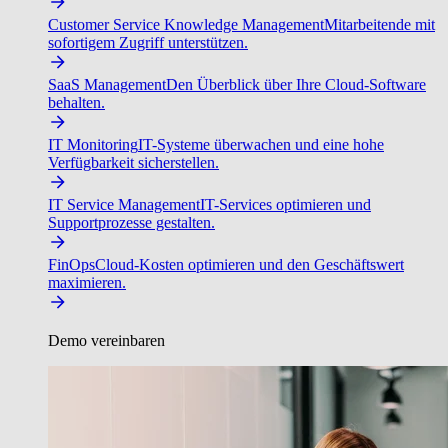
Customer Service Knowledge Management
Mitarbeitende mit
sofortigem Zugriff unterstützen.
SaaS Management
Den Überblick über Ihre Cloud-Software
behalten.
IT Monitoring
IT-Systeme überwachen und eine hohe
Verfügbarkeit sicherstellen.
IT Service Management
IT-Services optimieren und
Supportprozesse gestalten.
FinOps
Cloud-Kosten optimieren und den Geschäftswert
maximieren.
Demo vereinbaren