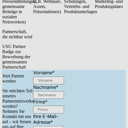
Pressemitteilungen,
(z.B. Webinare,
Schulungen,
Marketing- und
gemeinsame
Assets,
Vertriebs- und
Produktupdates
Beiträge in
Präsentationen)
Produktunterlagen
sozialen
Netzwerken)
Partnerschaft,
die sichtbar wird
USU Partner
Badge zur
Bewerbung der
gemeinsamen
Partnerschaft
Vorname
*
Jetzt Partner
werden
Nachname
*
Sie möchten Teil
unseres
Partnernetzwerks
Firma
*
werden?
Nehmen Sie
Ihre E-Mail-
Kontakt mit uns
Adresse
*
auf – wir freuen
uns auf Ihre