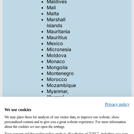
Maldives
Mali
Malta
Marshall
Islands
Mauritania
Mauritius
Mexico
Micronesia
Moldova
Monaco
Mongolia
Montenegro
Morocco
Mozambique
Myanmar,
(Burma)
Namibia
Privacy policy
Nauru
We use cookies
Nepal
We may place these for analysis of our visitor data, to improve our website, show
Netherlands
personalised content and to give you a great website experience. For more information
New
about the cookies we use open the settings.
Caledonia
Your consent and the cookie policy apply to all websites of "USU", including: usu.com.