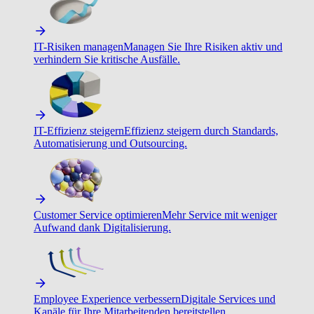
IT-Risiken managen
Managen Sie Ihre Risiken aktiv und
verhindern Sie kritische Ausfälle.
IT-Effizienz steigern
Effizienz steigern durch Standards,
Automatisierung und Outsourcing.
Customer Service optimieren
Mehr Service mit weniger
Aufwand dank Digitalisierung.
Employee Experience verbessern
Digitale Services und
Kanäle für Ihre Mitarbeitenden bereitstellen.