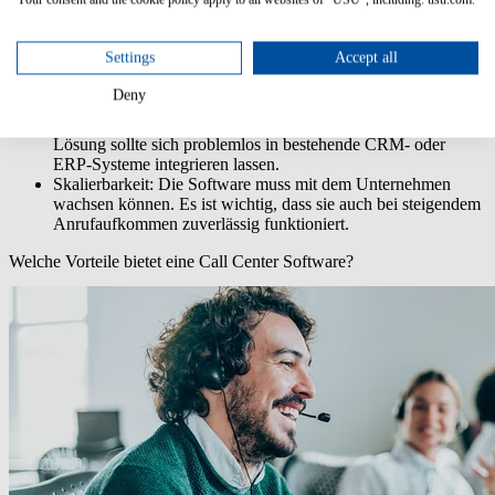
Analyse und Verbesserung der Kundenzufriedenheit ist es
wichtig, dass die Software die Anrufdaten aufzeichnen und
speichern kann.
Settings
Accept all
Datensicherheit
: Es muss ein hohes Maß an Sicherheit
gewährleistet sein, um den Schutz sensibler Kundendaten zu
Deny
jeder Zeit sicherzustellen.
Integration mit anderen Systemen
: Eine gute Call Center
Lösung sollte sich problemlos in bestehende CRM- oder
ERP-Systeme integrieren lassen.
Skalierbarkeit
: Die Software muss mit dem Unternehmen
wachsen können. Es ist wichtig, dass sie auch bei steigendem
Anrufaufkommen zuverlässig funktioniert.
Welche Vorteile bietet eine Call Center Software?