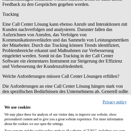
Feedback zu den Gesprächen gegeben werden.
Tracking
Eine Call Center Lösung kann ebenso Anrufe und Interaktionen mit
Kunden nachverfolgen und analysieren. Darunter fallen das
Aufzeichnen von Anrufen, das Verfolgen von
Kommunikationsverläufen und das Sammeln von Leistungsmetriken
der Mitarbeiter. Durch das Tracking können Trends identifiziert,
Problembereiche erkannt und Maßnahmen zur Verbesserung
eingeleitet werden. Somit ist das Tracking in der Call Center
Software ein elementares Instrument zur Steigerung der Effizienz
und Verbesserung der Kundenzufriedenheit.
Welche Anforderungen müssen Call Center Lösungen erfüllen?
Die Anforderungen an eine Call Center Lösung hängen stark von
den spezifischen Bedürfnissen des Unternehmens ab. Generell sollte
sie jedoch folgende Funktionen bieten:
Privacy policy
We use cookies
We may place these for analysis of our visitor data, to improve our website, show
Anrufverteilung
: Die Software sollte in der Lage sein, die
personalised content and to give you a great website experience. For more information
eingehenden Anrufe effizient an die Mitarbeiter zu verteilen.
about the cookies we use open the settings.
Aufzeichnung und Speicherung von Anrufdaten
: Für die
Your consent and the cookie policy apply to all websites of "USU", including: usu.com.