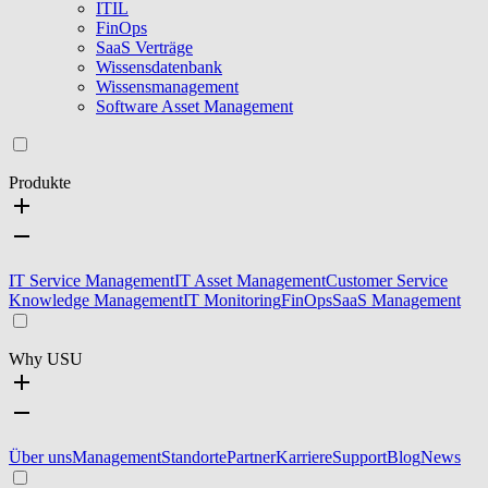
ITIL
FinOps
SaaS Verträge
Wissensdatenbank
Wissensmanagement
Software Asset Management
Produkte
IT Service Management
IT Asset Management
Customer Service
Knowledge Management
IT Monitoring
FinOps
SaaS Management
Why USU
Über uns
Management
Standorte
Partner
Karriere
Support
Blog
News