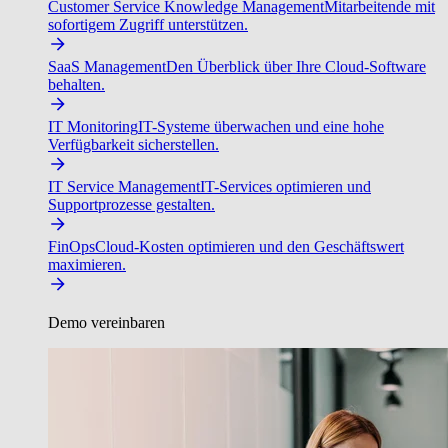
Customer Service Knowledge Management
Mitarbeitende mit
sofortigem Zugriff unterstützen.
SaaS Management
Den Überblick über Ihre Cloud-Software
behalten.
IT Monitoring
IT-Systeme überwachen und eine hohe
Verfügbarkeit sicherstellen.
IT Service Management
IT-Services optimieren und
Supportprozesse gestalten.
FinOps
Cloud-Kosten optimieren und den Geschäftswert
maximieren.
Demo vereinbaren