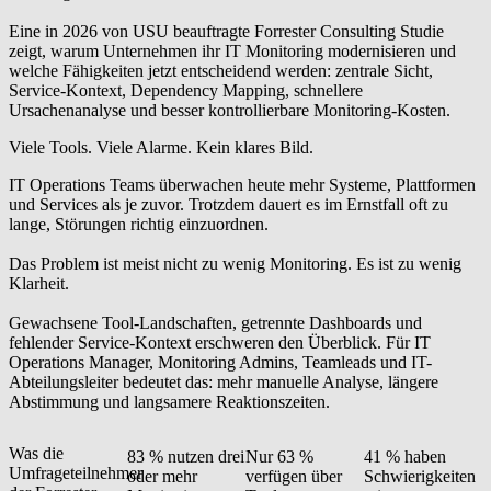
Eine in 2026 von USU beauftragte Forrester Consulting Studie
zeigt, warum Unternehmen ihr IT Monitoring modernisieren und
welche Fähigkeiten jetzt entscheidend werden: zentrale Sicht,
Service-Kontext, Dependency Mapping, schnellere
Ursachenanalyse und besser kontrollierbare Monitoring-Kosten.
Viele Tools. Viele Alarme. Kein klares Bild.
IT Operations Teams überwachen heute mehr Systeme, Plattformen
und Services als je zuvor. Trotzdem dauert es im Ernstfall oft zu
lange, Störungen richtig einzuordnen.
Das Problem ist meist nicht zu wenig Monitoring.
Es ist zu wenig
Klarheit.
Gewachsene Tool-Landschaften, getrennte Dashboards und
fehlender Service-Kontext erschweren den Überblick. Für IT
Operations Manager, Monitoring Admins, Teamleads und IT-
Abteilungsleiter bedeutet das: mehr manuelle Analyse, längere
Abstimmung und langsamere Reaktionszeiten.
Was die
83 % nutzen drei
Nur 63 %
41 % haben
Umfrageteilnehmer
oder mehr
verfügen über
Schwierigkeiten