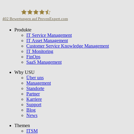
402
Bewertungen auf ProvenExpert.com
Produkte
USU GmbH
IT Service Management
IT Asset Management
Customer Service Knowledge Management
IT Monitoring
FinOps
SaaS Management
Why USU
Über uns
Management
Standorte
Partner
Karriere
Support
Blog
News
Themen
ITSM