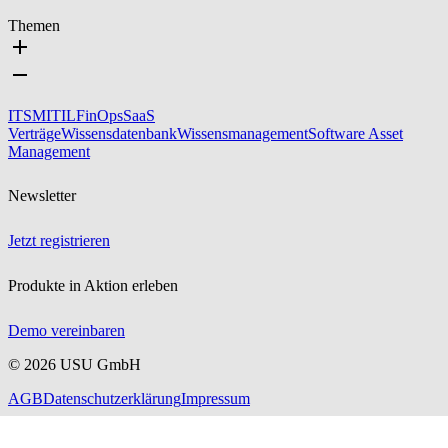
Themen
ITSM
ITIL
FinOps
SaaS
Verträge
Wissensdatenbank
Wissensmanagement
Software Asset
Management
Newsletter
Jetzt registrieren
Produkte in Aktion erleben
Demo vereinbaren
©
2026
USU GmbH
AGB
Datenschutzerklärung
Impressum