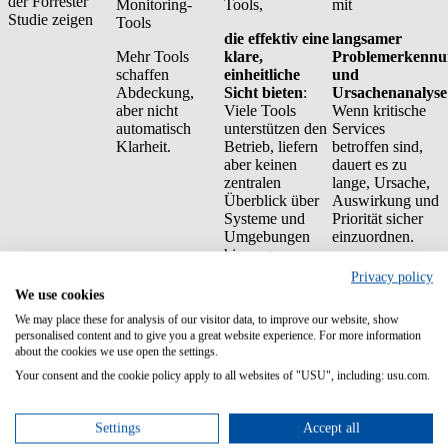
der Forrester
Monitoring-
Tools,
mit
Studie zeigen
Tools
die effektiv eine
langsamer
Mehr Tools
klare,
Problemerkennu
schaffen
einheitliche
und
Abdeckung,
Sicht bieten
:
Ursachenanalyse
aber nicht
Viele Tools
Wenn kritische
automatisch
unterstützen den
Services
Klarheit.
Betrieb, liefern
betroffen sind,
aber keinen
dauert es zu
zentralen
lange, Ursache,
Überblick über
Auswirkung und
Systeme und
Priorität sicher
Umgebungen
einzuordnen.
hinweg.
Privacy policy
55 % sehen
We use cookies
Monitoring-
We may place these for analysis of our visitor data, to improve our website, show
Kosten schwer
personalised content and to give you a great website experience. For more information
kontrollierbar
about the cookies we use open the settings.
Your consent and the cookie policy apply to all websites of "USU", including: usu.com.
Nutzungs- oder
volumenbasierte
Lizenzmodelle
Settings
Accept all
machen Kosten