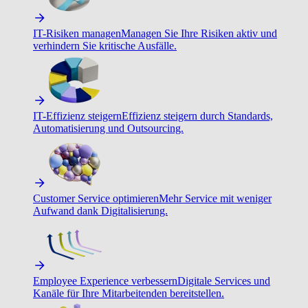
IT-Risiken managen
Managen Sie Ihre Risiken aktiv und
verhindern Sie kritische Ausfälle.
IT-Effizienz steigern
Effizienz steigern durch Standards,
Automatisierung und Outsourcing.
Customer Service optimieren
Mehr Service mit weniger
Aufwand dank Digitalisierung.
Employee Experience verbessern
Digitale Services und
Kanäle für Ihre Mitarbeitenden bereitstellen.