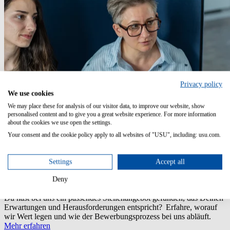
Privacy policy
We use cookies
We may place these for analysis of our visitor data, to improve our website, show
personalised content and to give you a great website experience. For more information
about the cookies we use open the settings.
Your consent and the cookie policy apply to all websites of "USU", including: usu.com.
Settings
Accept all
Deny
Tipps zur Bewerbung
Du hast bei uns ein passendes Stellenangebot gefunden, das Deinen
Erwartungen und Herausforderungen entspricht? Erfahre, worauf
wir Wert legen und wie der Bewerbungsprozess bei uns abläuft.
Mehr erfahren