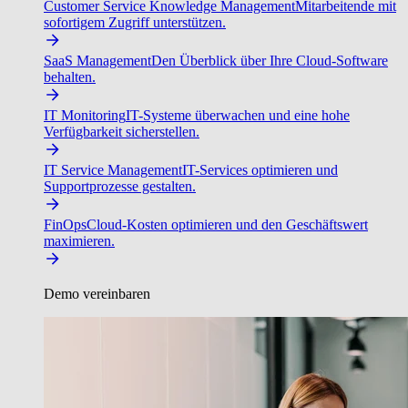
Customer Service Knowledge Management
Mitarbeitende mit
sofortigem Zugriff unterstützen.
SaaS Management
Den Überblick über Ihre Cloud-Software
behalten.
IT Monitoring
IT-Systeme überwachen und eine hohe
Verfügbarkeit sicherstellen.
IT Service Management
IT-Services optimieren und
Supportprozesse gestalten.
FinOps
Cloud-Kosten optimieren und den Geschäftswert
maximieren.
Demo vereinbaren