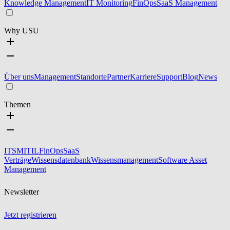
Knowledge Management
IT Monitoring
FinOps
SaaS Management
Why USU
Über uns
Management
Standorte
Partner
Karriere
Support
Blog
News
Themen
ITSM
ITIL
FinOps
SaaS
Verträge
Wissensdatenbank
Wissensmanagement
Software Asset
Management
Newsletter
Jetzt registrieren