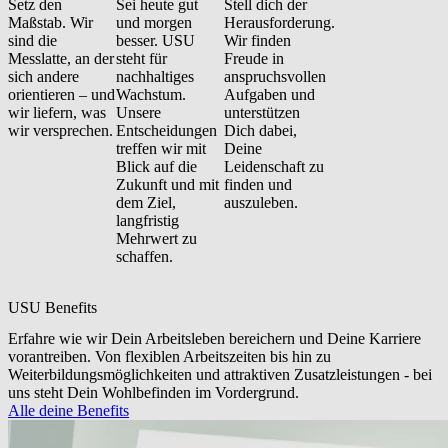
Setz den
Sei heute gut
Stell dich der
Maßstab. Wir
und morgen
Herausforderung.
sind die
besser. USU
Wir finden
Messlatte, an der
steht für
Freude in
sich andere
nachhaltiges
anspruchsvollen
orientieren – und
Wachstum.
Aufgaben und
wir liefern, was
Unsere
unterstützen
wir versprechen.
Entscheidungen
Dich dabei,
treffen wir mit
Deine
Blick auf die
Leidenschaft zu
Zukunft und mit
finden und
dem Ziel,
auszuleben.
langfristig
Mehrwert zu
schaffen.
USU Benefits
Erfahre wie wir Dein Arbeitsleben bereichern und Deine Karriere
vorantreiben. Von flexiblen Arbeitszeiten bis hin zu
Weiterbildungsmöglichkeiten und attraktiven Zusatzleistungen - bei
uns steht Dein Wohlbefinden im Vordergrund.
Alle deine Benefits