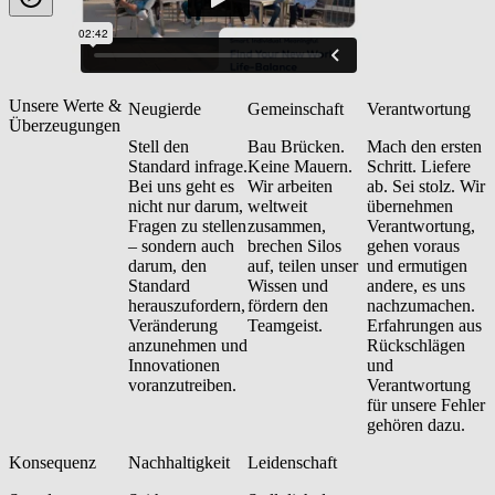
Unsere Werte &
Neugierde
Gemeinschaft
Verantwortung
Überzeugungen
Stell den
Bau Brücken.
Mach den ersten
Standard infrage.
Keine Mauern.
Schritt. Liefere
Bei uns geht es
Wir arbeiten
ab. Sei stolz. Wir
nicht nur darum,
weltweit
übernehmen
Fragen zu stellen
zusammen,
Verantwortung,
– sondern auch
brechen Silos
gehen voraus
darum, den
auf, teilen unser
und ermutigen
Standard
Wissen und
andere, es uns
herauszufordern,
fördern den
nachzumachen.
Veränderung
Teamgeist.
Erfahrungen aus
anzunehmen und
Rückschlägen
Innovationen
und
voranzutreiben.
Verantwortung
für unsere Fehler
gehören dazu.
Konsequenz
Nachhaltigkeit
Leidenschaft