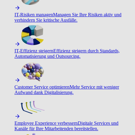
IT-Risiken managen
Managen Sie Ihre Risiken aktiv und
verhindern Sie kritische Ausfälle.
IT-Effizienz steigern
Effizienz steigern durch Standards,
Automatisierung und Outsourcing.
Customer Service optimieren
Mehr Service mit weniger
Aufwand dank Digitalisierung.
Employee Experience verbessern
Digitale Services und
Kanäle für Ihre Mitarbeitenden bereitstellen.