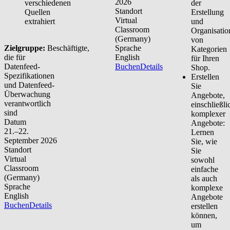
2026
verschiedenen
der
Standort
Quellen
Erstellung
Virtual
extrahiert
und
Classroom
Organisatio
(Germany)
von
Zielgruppe:
Beschäftigte,
Sprache
Kategorien
die für
English
für Ihren
Datenfeed-
Buchen
Details
Shop.
Spezifikationen
Erstellen
und Datenfeed-
Sie
Überwachung
Angebote,
verantwortlich
einschließli
sind
komplexer
Datum
Angebote:
21.–22.
Lernen
September 2026
Sie, wie
Standort
Sie
Virtual
sowohl
Classroom
einfache
(Germany)
als auch
Sprache
komplexe
English
Angebote
Buchen
Details
erstellen
können,
um