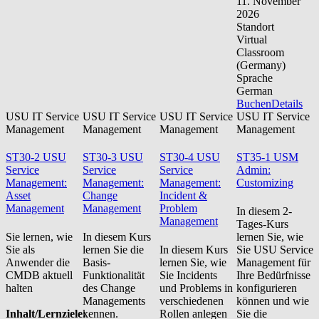
11. November
2026
Standort
Virtual
Classroom
(Germany)
Sprache
German
Buchen
Details
USU IT Service
USU IT Service
USU IT Service
USU IT Service
Management
Management
Management
Management
ST30-2 USU
ST30-3 USU
ST30-4 USU
ST35-1 USM
Service
Service
Service
Admin:
Management:
Management:
Management:
Customizing
Asset
Change
Incident &
Management
Management
Problem
In diesem 2-
Management
Tages-Kurs
Sie lernen, wie
In diesem Kurs
lernen Sie, wie
Sie als
lernen Sie die
In diesem Kurs
Sie USU Service
Anwender die
Basis-
lernen Sie, wie
Management für
CMDB aktuell
Funktionalität
Sie Incidents
Ihre Bedürfnisse
halten
des Change
und Problems in
konfigurieren
Managements
verschiedenen
können und wie
Inhalt/Lernziele:
kennen.
Rollen anlegen
Sie die