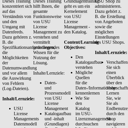
Dieses Training
Dieses Training
Grundlagentraining
USU Shop zu
konzentriert sich
hilft Ihnen, die
geht es um ein
administrieren.
auf das
gesamte
Kernelement
Dazu gehört z.
Verständnis von
Funktionsweise
von USU
B. die Erstellung
und den
von USU
License
von Angeboten
Umgang mit
License
Management -
sowie die
Datenfeeds.
Management zu
den Katalog.
möglichen
Dazu gehören z.
verstehen und
Einstellungen
B. die
vermittelt
Content/Learning
des USU Shops.
Spezifikationsanforderungen,
grundlegendes
Objectives:
die
Wissen für die
Inhalt/Lernziele
Den
Möglichkeiten
Nutzung der
Katalogaufbau
Verschaffen
der
Lösung.
verstehen
Sie sich
Datenumwandlung
Mögliche
einen
und vor allem
Inhalte/Lernziele:
Quellen
Überblick
die Auswirkung
Daten-
für die
über den
von Fehlern
und
Daten-/Informationsbeschaff
Shop:
(Log-Dateien).
Prozessmodell
kennenlernen
Lernen
von USU
Wie Sie
Sie, wie
Inhalt/Lernziele:
License
den
Sie als
USU
Management
Katalog
Endbenutze
License
Katalogaufbau
im USU-
durch den
Managements
und -inhalt
Lizenzmanagement
Shop
Datenmodell
(Grundlagen)
durchsuchen
navigieren