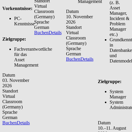
Standort
Management
(z. B.
Virtual
Asset
Vorkenntnisse:
Classroom
Datum
Manager,
(Germany)
10. November
PC-
Incident &
Sprache
2026
Kenntnisse
Problem
German
Standort
Manager
Buchen
Details
Virtual
etc.)
Classroom
Zielgruppe:
Grundkennt
(Germany)
in
Sprache
Fachverantwortliche
Datenbank
German
für das
und
Buchen
Details
Asset
Datenmodel
Management
Datum
03. November
Zielgruppe:
2026
Standort
System
Virtual
Manager
Classroom
System
(Germany)
Administrat
Sprache
German
Buchen
Details
Datum
10.–11. August