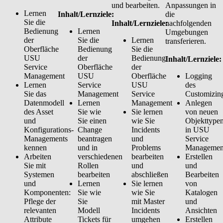
und bearbeiten.
Anpassungen in
Lernen
Inhalt/Lernziele:
die
Sie die
Inhalt/Lernziele:
nachfolgenden
Bedienung
Lernen
Umgebungen
der
Sie die
Lernen
transferieren.
Oberfläche
Bedienung
Sie die
USU
der
Bedienung
Inhalt/Lernziele
Service
Oberfläche
der
Management
USU
Oberfläche
Logging
Lernen
Service
USU
des
Sie das
Management
Service
Customizin
Datenmodell
Lernen
Management
Anlegen
des Asset
Sie wie
Sie lernen
von neuen
und
Sie einen
wie Sie
Objekttype
Konfigurations-
Change
Incidents
in USU
Managements
beantragen
und
Service
kennen
und in
Problems
Managemen
Arbeiten
verschiedenen
bearbeiten
Erstellen
Sie mit
Rollen
und
und
Systemen
bearbeiten
abschließen
Bearbeiten
und
Lernen
Sie lernen
von
Komponenten:
Sie wie
wie Sie
Katalogen
Pflege der
Sie
mit Master
und
relevanten
Modell
Incidents
Ansichten
Attribute
Tickets für
umgehen
Erstellen