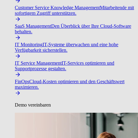
Customer Service Knowledge Management
Mitarbeitende mit
sofortigem Zugriff unterstützen.
SaaS Management
Den Überblick über Ihre Cloud-Software
behalten.
IT Monitoring
IT-Systeme überwachen und eine hohe
Verfügbarkeit sicherstellen.
IT Service Management
IT-Services optimieren und
Supportprozesse gestalten.
FinOps
Cloud-Kosten optimieren und den Geschäftswert
maximieren.
Demo vereinbaren