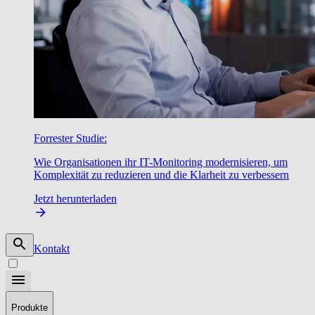
Forrester Studie:
Wie Organisationen ihr IT-Monitoring modernisieren, um
Komplexität zu reduzieren und die Klarheit zu verbessern
Jetzt herunterladen
Kontakt
Produkte