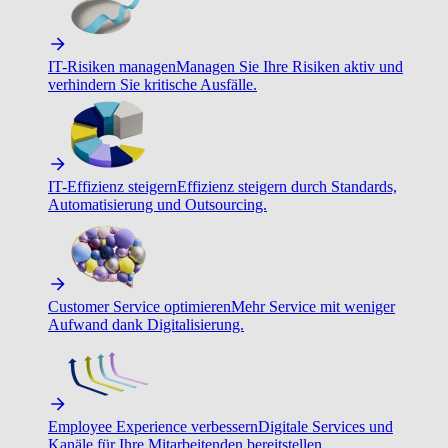
IT-Risiken managen
Managen Sie Ihre Risiken aktiv und
verhindern Sie kritische Ausfälle.
IT-Effizienz steigern
Effizienz steigern durch Standards,
Automatisierung und Outsourcing.
Customer Service optimieren
Mehr Service mit weniger
Aufwand dank Digitalisierung.
Employee Experience verbessern
Digitale Services und
Kanäle für Ihre Mitarbeitenden bereitstellen.