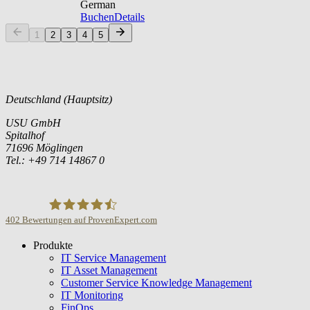
German
Buchen
Details
1
2
3
4
5
Deutschland (Hauptsitz)
USU GmbH
Spitalhof
71696 Möglingen
Tel.: +49 714 14867 0
402
Bewertungen auf ProvenExpert.com
Produkte
USU GmbH
IT Service Management
IT Asset Management
Customer Service Knowledge Management
IT Monitoring
FinOps