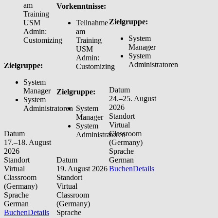
am
Vorkenntnisse:
Training
Zielgruppe:
USM
Teilnahme
Admin:
am
System
Customizing
Training
Manager
USM
System
Admin:
Administratoren
Zielgruppe:
Customizing
System
Datum
Manager
Zielgruppe:
24.–25. August
System
2026
Administratoren
System
Standort
Manager
Virtual
System
Datum
Classroom
Administratoren
17.–18. August
(Germany)
2026
Sprache
Standort
Datum
German
Virtual
19. August 2026
Buchen
Details
Classroom
Standort
(Germany)
Virtual
Sprache
Classroom
German
(Germany)
Buchen
Details
Sprache