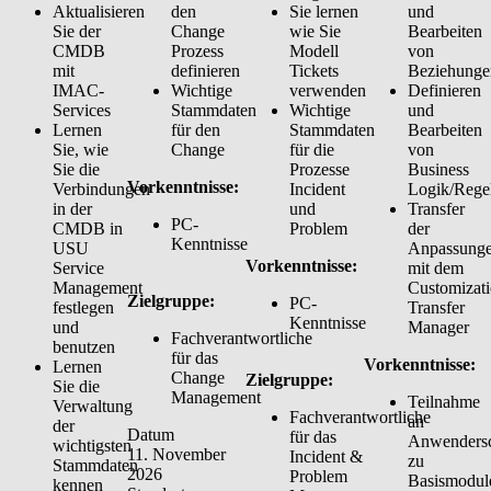
Aktualisieren
den
Sie lernen
und
Sie der
Change
wie Sie
Bearbeiten
CMDB
Prozess
Modell
von
mit
definieren
Tickets
Beziehunge
IMAC-
Wichtige
verwenden
Definieren
Services
Stammdaten
Wichtige
und
Lernen
für den
Stammdaten
Bearbeiten
Sie, wie
Change
für die
von
Sie die
Prozesse
Business
Vorkenntnisse:
Verbindungen
Incident
Logik/Rege
in der
und
Transfer
PC-
CMDB in
Problem
der
Kenntnisse
USU
Anpassung
Vorkenntnisse:
Service
mit dem
Management
Customizat
Zielgruppe:
PC-
festlegen
Transfer
Kenntnisse
und
Manager
Fachverantwortliche
benutzen
für das
Vorkenntnisse:
Lernen
Change
Zielgruppe:
Sie die
Management
Teilnahme
Verwaltung
Fachverantwortliche
an
der
Datum
für das
Anwenders
wichtigsten
11. November
Incident &
zu
Stammdaten
2026
Problem
Basismodul
kennen