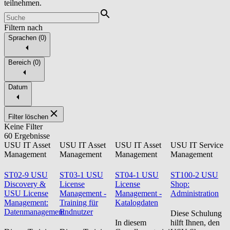
teilnehmen.
Filtern nach
Sprachen
(
0
)
Bereich
(
0
)
Datum
Filter löschen
Keine Filter
60 Ergebnisse
USU IT Asset
USU IT Asset
USU IT Asset
USU IT Service
Management
Management
Management
Management
ST02-9 USU
ST03-1 USU
ST04-1 USU
ST100-2 USU
Discovery &
License
License
Shop:
USU License
Management -
Management -
Administration
Management:
Training für
Katalogdaten
Datenmanagement
Endnutzer
Diese Schulung
In diesem
hilft Ihnen, den