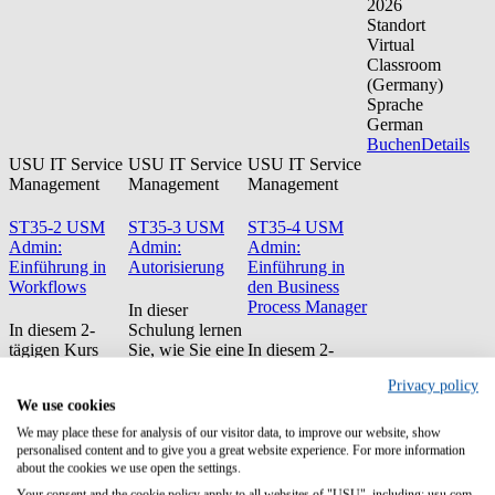
2026
Standort
Virtual
Classroom
(Germany)
Sprache
German
Buchen
Details
USU IT Service
USU IT Service
USU IT Service
Management
Management
Management
ST35-2 USM
ST35-3 USM
ST35-4 USM
Admin:
Admin:
Admin:
Einführung in
Autorisierung
Einführung in
Workflows
den Business
Process Manager
In dieser
In diesem 2-
Schulung lernen
tägigen Kurs
Sie, wie Sie eine
In diesem 2-
lernen Sie, wie
Business View
Tages-Kurs
Privacy policy
man technische
mit Smart Tiles
lernen Sie die
We use cookies
Workflows
und InfoObjects
Basis des
erstellt und
erstellen und
Business Process
We may place these for analysis of our visitor data, to improve our website, show
bearbeitet. Sie
bearbeiten
Managers. Sie
personalised content and to give you a great website experience. For more information
lernen, wie Sie
können. Sie
lernen wie man
about the cookies we use open the settings.
Workflows
lernen, wie Sie
Prozesse anlegt,
Your consent and the cookie policy apply to all websites of "USU", including: usu.com.