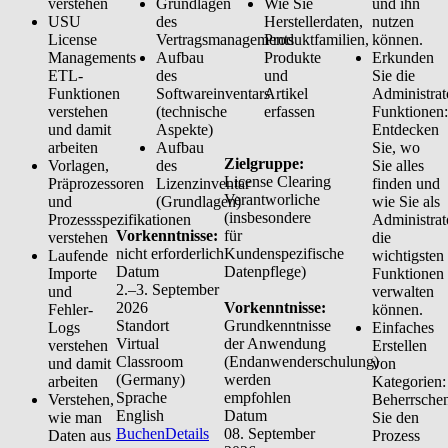
verstehen
Grundlagen
Wie Sie
und ihn
USU
des
Herstellerdaten,
nutzen
License
Vertragsmanagements
Produktfamilien,
können.
Managements
Aufbau
Produkte
Erkunden
ETL-
des
und
Sie die
Funktionen
Softwareinventars
Artikel
Administrat
verstehen
(technische
erfassen
Funktionen:
und damit
Aspekte)
Entdecken
arbeiten
Aufbau
Sie, wo
Zielgruppe:
Vorlagen,
des
Sie alles
License Clearing
Präprozessoren
Lizenzinventar
finden und
Verantworliche
und
(Grundlagen)
wie Sie als
(insbesondere
Prozessspezifikationen
Administrat
Vorkenntnisse:
für
verstehen
die
nicht erforderlich
Kundenspezifische
Laufende
wichtigsten
Datum
Datenpflege)
Importe
Funktionen
2.–3. September
und
verwalten
2026
Vorkenntnisse:
Fehler-
können.
Standort
Grundkenntnisse
Logs
Einfaches
Virtual
der Anwendung
verstehen
Erstellen
Classroom
(Endanwenderschulung)
und damit
von
(Germany)
werden
arbeiten
Kategorien:
Sprache
empfohlen
Verstehen,
Beherrsche
English
Datum
wie man
Sie den
Buchen
Details
08. September
Daten aus
Prozess