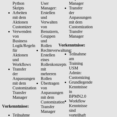
Python
User
Manager
Skripts
Manager:
Transfer
Arbeiten
Erstellen
der
mit dem
und
Anpassungen
Aktionen
Verwalten
mit dem
Customizer
von
Customization
Verwenden
Benutzern,
Transfer
von
Gruppen
Manager
Business
und
Vorkenntnisse:
Logik/Regeln
Rollen
für
Rechteverwaltung:
Teilnahme
Aktionen
Erstellen
am
und
eines
Training
Workflows
Rollenkonzepts
USM
Transfer
mit
Admin:
der
mehreren
Customizing
Anpassungen
Rollen
Grundlegende
mit dem
Übertragen
Kenntnisse
Customization
von
in
Transfer
Anpassungen
BPMN2.0
Manager
mit dem
Workflow
Customization
Kenntnisse
Vorkenntnisse:
Transfer
sind
Manager
Teilnahme
vorteilhaft