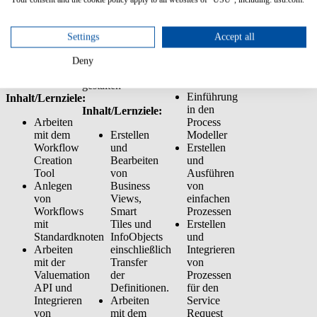
schreiben,
Benutzer mit
debugged und in
debuggen und
zugewiesenen
die folgenden
als Aktion (z.B.
Gruppen und
Umgebungen
Settings
Accept all
Button) der
Rollen erstellen
transferiert.
Benutzeroberfläche
und wie Sie
Deny
zuweisen.
diese Rollen
Inhalt/Lernziele:
gestalten
Einführung
Inhalt/Lernziele:
in den
Inhalt/Lernziele:
Arbeiten
Process
mit dem
Erstellen
Modeller
Workflow
und
Erstellen
Creation
Bearbeiten
und
Tool
von
Ausführen
Anlegen
Business
von
von
Views,
einfachen
Workflows
Smart
Prozessen
mit
Tiles und
Erstellen
Standardknoten
InfoObjects
und
Arbeiten
einschließlich
Integrieren
mit der
Transfer
von
Valuemation
der
Prozessen
API und
Definitionen.
für den
Integrieren
Arbeiten
Service
von
mit dem
Request