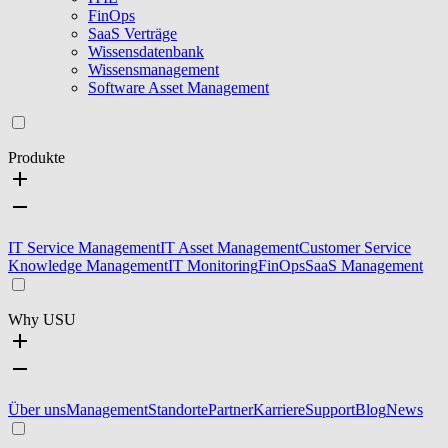
FinOps
SaaS Verträge
Wissensdatenbank
Wissensmanagement
Software Asset Management
Produkte
IT Service Management
IT Asset Management
Customer Service
Knowledge Management
IT Monitoring
FinOps
SaaS Management
Why USU
Über uns
Management
Standorte
Partner
Karriere
Support
Blog
News