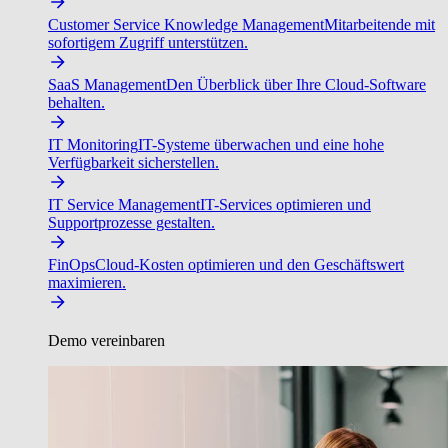
Customer Service Knowledge Management
Mitarbeitende mit
sofortigem Zugriff unterstützen.
SaaS Management
Den Überblick über Ihre Cloud-Software
behalten.
IT Monitoring
IT-Systeme überwachen und eine hohe
Verfügbarkeit sicherstellen.
IT Service Management
IT-Services optimieren und
Supportprozesse gestalten.
FinOps
Cloud-Kosten optimieren und den Geschäftswert
maximieren.
Demo vereinbaren