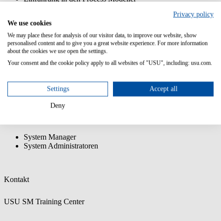
Erstellen und Ausführen von einfachen Prozessen
Privacy policy
Erstellen und Integrieren von Prozessen für den Service
We use cookies
Request Manager
Transfer der Anpassungen mit dem Customization Transfer
We may place these for analysis of our visitor data, to improve our website, show
Manager
personalised content and to give you a great website experience. For more information
about the cookies we use open the settings.
Vorkenntnisse:
Your consent and the cookie policy apply to all websites of "USU", including: usu.com.
Teilnahme am Training USM Admin: Customizing
Grundlegende Kenntnisse in BPMN2.0
Settings
Accept all
Workflow Kenntnisse sind vorteilhaft
Deny
Zielgruppe:
System Manager
System Administratoren
Kontakt
USU SM Training Center