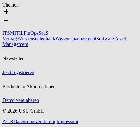
Themen
ITSM
ITIL
FinOps
SaaS
Verträge
Wissensdatenbank
Wissensmanagement
Software Asset
Management
Newsletter
Jetzt registrieren
Produkte in Aktion erleben
Demo vereinbaren
©
2026
USU GmbH
AGB
Datenschutzerklärung
Impressum