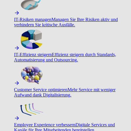
IT-Risiken managen
Managen Sie Ihre Risiken aktiv und
verhindern Sie kritische Ausfälle.
IT-Effizienz steigern
Effizienz steigern durch Standards,
Automatisierung und Outsourcing.
Customer Service optimieren
Mehr Service mit weniger
Aufwand dank Digitalisierung.
Employee Experience verbessern
Digitale Services und
Kanäle für Ihre Mitarbeitenden bereitstellen.