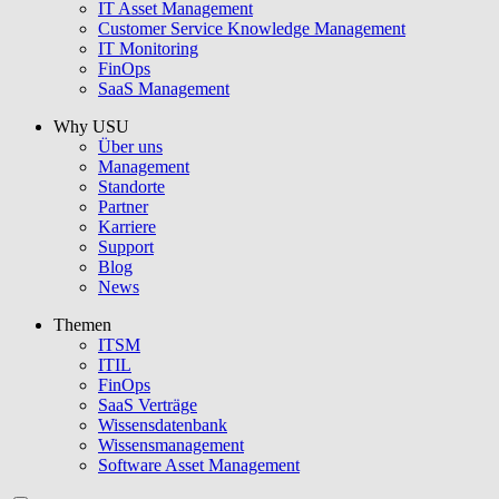
IT Asset Management
Customer Service Knowledge Management
IT Monitoring
FinOps
SaaS Management
Why USU
Über uns
Management
Standorte
Partner
Karriere
Support
Blog
News
Themen
ITSM
ITIL
FinOps
SaaS Verträge
Wissensdatenbank
Wissensmanagement
Software Asset Management