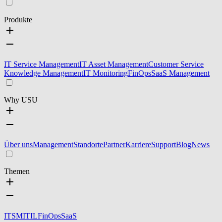
Produkte
IT Service Management
IT Asset Management
Customer Service
Knowledge Management
IT Monitoring
FinOps
SaaS Management
Why USU
Über uns
Management
Standorte
Partner
Karriere
Support
Blog
News
Themen
ITSM
ITIL
FinOps
SaaS