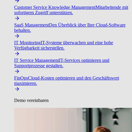
Customer Service Knowledge Management
Mitarbeitende mit
sofortigem Zugriff unterstützen.
SaaS Management
Den Überblick über Ihre Cloud-Software
behalten.
IT Monitoring
IT-Systeme überwachen und eine hohe
Verfügbarkeit sicherstellen.
IT Service Management
IT-Services optimieren und
Supportprozesse gestalten.
FinOps
Cloud-Kosten optimieren und den Geschäftswert
maximieren.
Demo vereinbaren