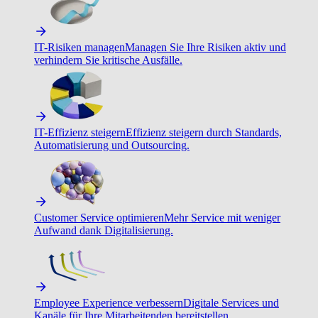
IT-Risiken managen
Managen Sie Ihre Risiken aktiv und
verhindern Sie kritische Ausfälle.
IT-Effizienz steigern
Effizienz steigern durch Standards,
Automatisierung und Outsourcing.
Customer Service optimieren
Mehr Service mit weniger
Aufwand dank Digitalisierung.
Employee Experience verbessern
Digitale Services und
Kanäle für Ihre Mitarbeitenden bereitstellen.