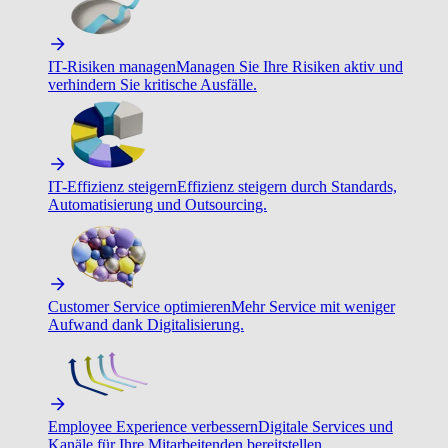
IT-Risiken managen
Managen Sie Ihre Risiken aktiv und
verhindern Sie kritische Ausfälle.
IT-Effizienz steigern
Effizienz steigern durch Standards,
Automatisierung und Outsourcing.
Customer Service optimieren
Mehr Service mit weniger
Aufwand dank Digitalisierung.
Employee Experience verbessern
Digitale Services und
Kanäle für Ihre Mitarbeitenden bereitstellen.