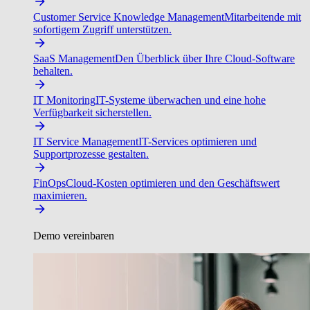
Customer Service Knowledge Management
Mitarbeitende mit
sofortigem Zugriff unterstützen.
SaaS Management
Den Überblick über Ihre Cloud-Software
behalten.
IT Monitoring
IT-Systeme überwachen und eine hohe
Verfügbarkeit sicherstellen.
IT Service Management
IT-Services optimieren und
Supportprozesse gestalten.
FinOps
Cloud-Kosten optimieren und den Geschäftswert
maximieren.
Demo vereinbaren