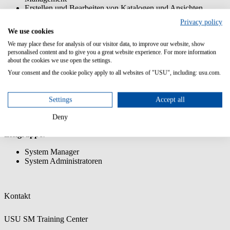
Erstellen und Bearbeiten von Katalogen und Ansichten
Erstellen und Bearbeiten von Beziehungen
Privacy policy
Definieren und Bearbeiten von Business Logik/Regeln
We use cookies
Transfer der Anpassungen mit dem Customization Transfer
We may place these for analysis of our visitor data, to improve our website, show
Manager
personalised content and to give you a great website experience. For more information
about the cookies we use open the settings.
Vorkenntnisse:
Your consent and the cookie policy apply to all websites of "USU", including: usu.com.
Teilnahme an Anwenderschulungen zu Basismodulen (z. B.
Asset Manager, Incident & Problem Manager etc.)
Grundkenntnisse in Datenbanken und Datenmodellierung
Settings
Accept all
Deny
Zielgruppe:
System Manager
System Administratoren
Kontakt
USU SM Training Center