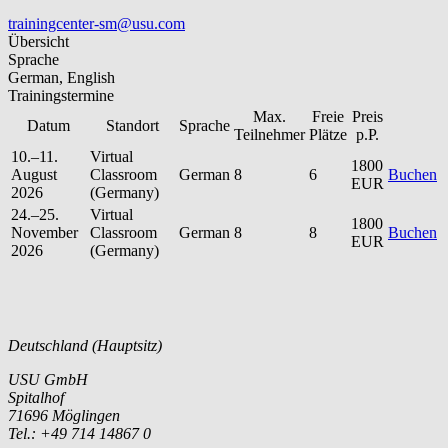
trainingcenter-sm@usu.com
Übersicht
Sprache
German, English
Trainingstermine
Max.
Freie
Preis
Datum
Standort
Sprache
Teilnehmer
Plätze
p.P.
10.–11.
Virtual
1800
August
Classroom
German
8
6
Buchen
EUR
2026
(Germany)
24.–25.
Virtual
1800
November
Classroom
German
8
8
Buchen
EUR
2026
(Germany)
Deutschland (Hauptsitz)
USU GmbH
Spitalhof
71696 Möglingen
Tel.: +49 714 14867 0