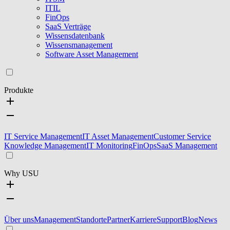
ITIL
FinOps
SaaS Verträge
Wissensdatenbank
Wissensmanagement
Software Asset Management
Produkte
IT Service Management
IT Asset Management
Customer Service
Knowledge Management
IT Monitoring
FinOps
SaaS Management
Why USU
Über uns
Management
Standorte
Partner
Karriere
Support
Blog
News