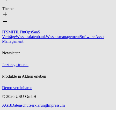
Themen
ITSM
ITIL
FinOps
SaaS
Verträge
Wissensdatenbank
Wissensmanagement
Software Asset
Management
Newsletter
Jetzt registrieren
Produkte in Aktion erleben
Demo vereinbaren
©
2026
USU GmbH
AGB
Datenschutzerklärung
Impressum