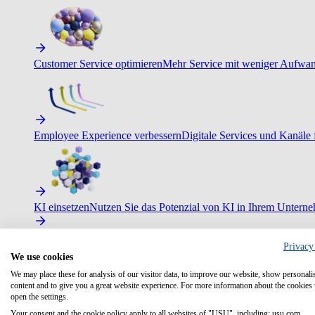
Customer Service optimieren
Mehr Service mit weniger Aufwand
Employee Experience verbessern
Digitale Services und Kanäle f
KI einsetzen
Nutzen Sie das Potenzial von KI in Ihrem Untern
Privacy
We use cookies
We may place these for analysis of our visitor data, to improve our website, show personali
content and to give you a great website experience. For more information about the cookies
open the settings.
Your consent and the cookie policy apply to all websites of "USU", including: usu.com.