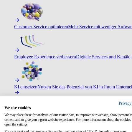
Customer Service optimieren
Mehr Service mit weniger Aufwand
Employee Experience verbessern
Digitale Services und Kanäle f
KI einsetzen
Nutzen Sie das Potenzial von KI in Ihrem Untern
Privacy
We use cookies
We may place these for analysis of our visitor data, to improve our website, show personali
content and to give you a great website experience. For more information about the cookies
open the settings.
Your consent and the cookie policy apply to all websites of "USU", including: usu.com.