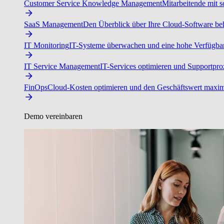
Customer Service Knowledge Management
Mitarbeitende mit s
SaaS Management
Den Überblick über Ihre Cloud-Software beh
IT Monitoring
IT-Systeme überwachen und eine hohe Verfügbarke
IT Service Management
IT-Services optimieren und Supportproz
FinOps
Cloud-Kosten optimieren und den Geschäftswert maxim
Demo vereinbaren