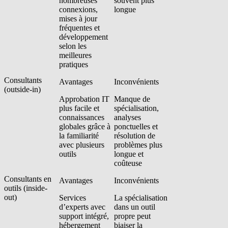
nombreuses
souvent plus
connexions,
longue
mises à jour
fréquentes et
développement
selon les
meilleures
pratiques
Consultants
Avantages
Inconvénients
(outside-in)
Approbation IT
Manque de
plus facile et
spécialisation,
connaissances
analyses
globales grâce à
ponctuelles et
la familiarité
résolution de
avec plusieurs
problèmes plus
outils
longue et
coûteuse
Consultants en
Avantages
Inconvénients
outils (inside-
out)
Services
La spécialisation
d’experts avec
dans un outil
support intégré,
propre peut
hébergement
biaiser la