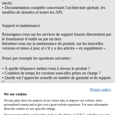
stack).
• Documentation complète concernant l’architecture globale, les
modèles de données et toutes les API.
Support et maintenance
Renseignez-vous sur les services de support fournis directement par
le fournisseur d’outils ou par un tiers.
Informez-vous sur la maintenance du produit, sur les nouvelles
versions et mises à jour, et s’il y a des articles « en supplément ».
Posez par exemple les questions suivantes :
• À quelle fréquence mettez-vous à niveau le produit ?
• Combien de temps les versions sont-elles prises en charge ?
• Quelle est l’approche actuelle en matière de garantie et de support
?
• Où sont les centres d’assistance ?
Privacy policy
• Quels sont les temps de réponse garantis et standard ?
We use cookies
• Quelles sont les procédures de signalement, d’escalade et de suivi
de la résolution des incidents ?
We may place these for analysis of our visitor data, to improve our website, show
personalised content and to give you a great website experience. For more information
about the cookies we use open the settings.
Support multi-devises
Your consent and the cookie policy apply to all websites of "USU", including: usu.com.