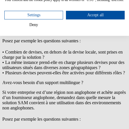
Les entreprises opérant dans de nombreuses régions du monde se
doivent d’être au fait de l’internationalisation.
Si, par exemple, votre entreprise est située dans une région qui
Settings
Accept all
utilise des dollars américains et achète auprès d’un fournisseur
européen, demandez si la solution SAM prend en charge d’autres
Deny
devises que celles mentionnées.
Posez par exemple les questions suivantes :
• Combien de devises, en dehors de la devise locale, sont prises en
charge par la solution ?
• La même instance prend-elle en charge plusieurs devises pour des
utilisateurs situés dans diverses zones géographiques ?
• Plusieurs devises peuvent-elles être activées pour différents rôles ?
Avez-vous besoin d'un support multilingue ?
Si votre entreprise est d’une région non anglophone et achète auprès
d’un fournisseur anglophone, demandez dans quelle mesure la
solution SAM convient à une utilisation dans des environnements
non anglophones.
Posez par exemple les questions suivantes :