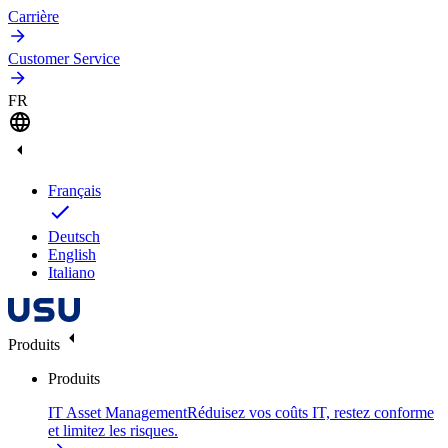
Carrière
Customer Service
FR
Français
Deutsch
English
Italiano
Produits
Produits
IT Asset Management
Réduisez vos coûts IT, restez conforme
et limitez les risques.