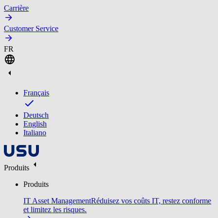
Carrière
Customer Service
FR
Français
Deutsch
English
Italiano
Produits
Produits
IT Asset Management
Réduisez vos coûts IT, restez conforme
et limitez les risques.