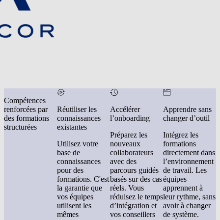
Compétences
renforcées par
Réutiliser les
Accélérer
Apprendre sans
des formations
connaissances
l’onboarding
changer d’outil
structurées
existantes
Préparez les
Intégrez les
Utilisez votre
nouveaux
formations
base de
collaborateurs
directement dans
connaissances
avec des
l’environnement
pour des
parcours guidés
de travail. Les
formations. C'est
basés sur des cas
équipes
la garantie que
réels. Vous
apprennent à
vos équipes
réduisez le temps
leur rythme, sans
utilisent les
d’intégration et
avoir à changer
mêmes
vos conseillers
de système.