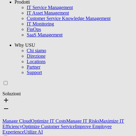
Prodotti
IT Service Management
IT Asset Management
Customer Service Knowledge Management
IT Monitoring
FinOps
SaaS Management
Why USU
Chi siamo
Direzione
Locations
Partner
Support
Soluzioni
Manage Cloud
Optimize IT Costs
Manage IT Risks
Maximize IT
Efficiency
Optimize Customer Service
Improve Employee
Experience
Utilize AI