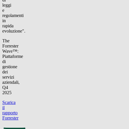
leggi
e
regolamenti
in
rapida
evoluzione".
The
Forrester
Wave™:
Piattaforme
di
gestione
dei
servizi
aziendali,
Q4
2025
Scarica
il
rapporto
Forrester