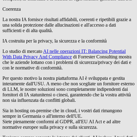
Coerenza
La nostra IA fornisce risultati affidabili, coerenti e ripetibili grazie a
una solida protezione dalle allucinazioni e all'accesso a dati
sufficienti e di alta qualità.
IA costruita per la privacy, la sicurezza e la conformità
Lo studio di mercato
AI nelle operazioni IT: Balancing Potential
With Data Privacy And Compliance
di Forrester Consulting
mostra
che le aziende lottano con i problemi di sicurezza/privacy dei dati e
con le normative di conformità
.
Per questo motivo la nostra piattaforma AI è sviluppata e gestita
interamente dall'USU. A meno che non scegliate un fornitore esterno
di LLM, le nostre soluzioni sono completamente indipendenti dai
fornitori di IA statunitensi o cinesi, garantendo che la vostra attività
non sia influenzata da conflitti globali
.
Sia in hosting on-premise che in cloud, i vostri dati rimangono
sempre in Germania o all'interno dell'UE
.
Siete pienamente conformi al
GDPR
, all'
EU AI Act
e ad altre
normative europee sulla privacy e sulla sicurezza
.