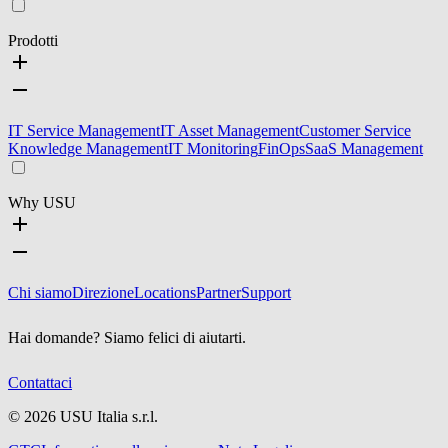
Prodotti
IT Service Management
IT Asset Management
Customer Service
Knowledge Management
IT Monitoring
FinOps
SaaS Management
Why USU
Chi siamo
Direzione
Locations
Partner
Support
Hai domande? Siamo felici di aiutarti.
Contattaci
©
2026
USU Italia s.r.l.