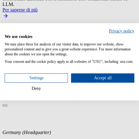
LLM.
Per saperne di più
Privacy policy
We use cookies
We may place these for analysis of our visitor data, to improve our website, show
personalised content and to give you a great website experience. For more information
about the cookies we use open the settings.
Your consent and the cookie policy apply to all websites of "USU", including: usu.com.
Rendi affidabili i sistemi di produzione
Utilizzo dell'intelligenza artificiale per mantenere i sistemi di
Settings
Accept all
produzione a prova di guasto e correggere automaticamente i
problemi.
Deny
Per saperne di più
Germany (Headquarter)