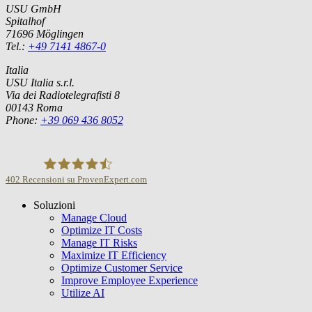
USU GmbH
Spitalhof
71696 Möglingen
Tel.:
+49 7141 4867-0
Italia
USU Italia s.r.l.
Via dei Radiotelegrafisti 8
00143 Roma
Phone:
+39 069 436 8052
402
Recensioni su ProvenExpert.com
Soluzioni
USU GmbH
Manage Cloud
Optimize IT Costs
Manage IT Risks
Maximize IT Efficiency
Optimize Customer Service
Improve Employee Experience
Utilize AI