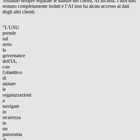
Teniamo sempre separate le istanze dei clienti,
AI inclusa
. I tuoi dati
restano completamente isolati e l’AI non ha alcun accesso ai dati
degli altri clienti.
"L'USU
prende
sul
serio
la
governance
dell'IA,
con
l'obiettivo
di
aiutare
le
organizzazioni
a
navigare
in
sicurezza
in
un
panorama
di