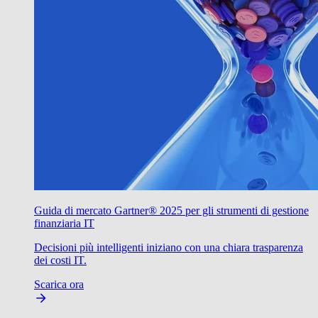
Guida di mercato Gartner® 2025 per gli strumenti di gestione
finanziaria IT
Decisioni più intelligenti iniziano con una chiara trasparenza
dei costi IT.
Scarica ora