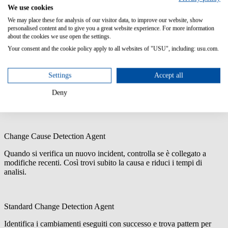
We use cookies
We may place these for analysis of our visitor data, to improve our website, show
personalised content and to give you a great website experience. For more information
about the cookies we use open the settings.
Your consent and the cookie policy apply to all websites of "USU", including: usu.com.
Change Risk Agent
Analizza i guasti causati da cambiamenti precedenti e ne ricava
Settings
Accept all
insight utili per valutare i rischi delle modifiche pianificate. Fornisce
un indice di affidabilità per supportare le decisioni del CAB e
Deny
rendere i cambiamenti più sicuri.
Change Cause Detection Agent
Quando si verifica un nuovo incident, controlla se è collegato a
modifiche recenti. Così trovi subito la causa e riduci i tempi di
analisi.
Standard Change Detection Agent
Identifica i cambiamenti eseguiti con successo e trova pattern per