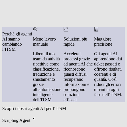
Perché gli agenti
AI stanno
Meno lavoro
Soluzioni più
Maggiore
cambiando
manuale
rapide
precisione
l’ITSM
Libera il tuo
Accelera i
Gli agenti AI
team da attività
processi grazie
apprendono dai
ripetitive come
ad agenti AI che
ticket passati e
classificazione,
riconoscono
offrono risultati
traduzione e
guasti diffusi,
coerenti e di
smistamento –
recuperano
qualità. Così
grazie
informazioni e
riduci gli errori
all’automazione
propongono
umani in ogni
intelligente
soluzioni
fase dell’ITSM.
dell’ITSM.
efficaci.
Scopri i nostri agenti AI per l’ITSM
Scripting Agent