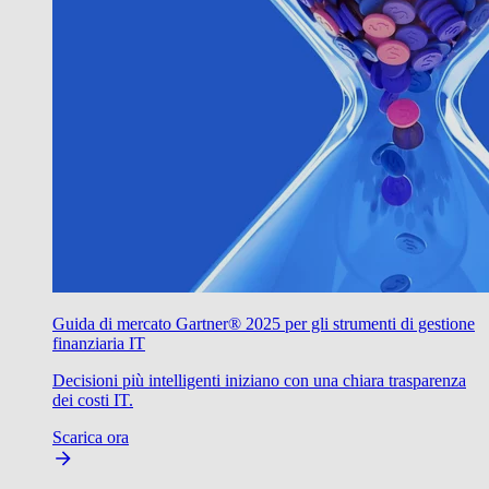
Guida di mercato Gartner® 2025 per gli strumenti di gestione
finanziaria IT
Decisioni più intelligenti iniziano con una chiara trasparenza
dei costi IT.
Scarica ora