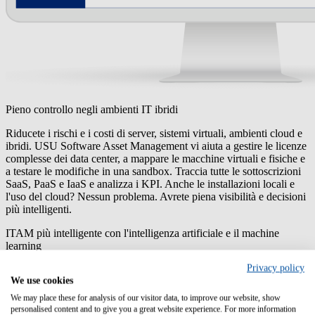
Pieno controllo negli ambienti IT ibridi
Riducete i rischi e i costi di server, sistemi virtuali, ambienti cloud e
ibridi. USU Software Asset Management vi aiuta a gestire le licenze
complesse dei data center, a mappare le macchine virtuali e fisiche e
a testare le modifiche in una sandbox. Traccia tutte le sottoscrizioni
SaaS, PaaS e IaaS e analizza i KPI. Anche le installazioni locali e
l'uso del cloud? Nessun problema. Avrete piena visibilità e decisioni
più intelligenti.
ITAM più intelligente con l'intelligenza artificiale e il machine
learning
Privacy policy
Le
funzioni AI di USU
vi aiutano a mantenere il controllo del vostro
We use cookies
panorama IT in modo automatico. Dalla scoperta e categorizzazione
degli asset all'identificazione dei rischi e al risparmio dei costi,
We may place these for analysis of our visitor data, to improve our website, show
l'apprendimento automatico si fa carico del lavoro pesante. I nostri
personalised content and to give you a great website experience. For more information