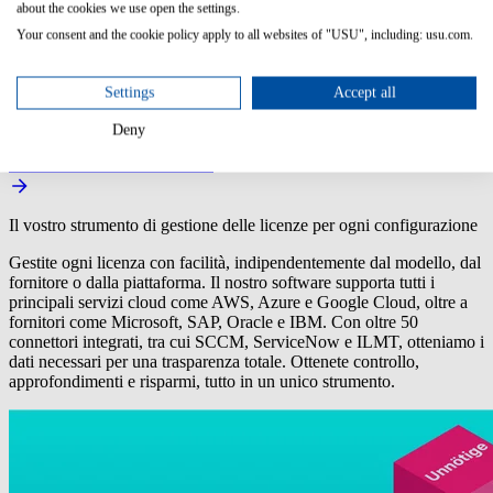
strumenti classificano software e hardware, riconoscono EULA e
about the cookies we use open the settings.
fatture e prevedono le esigenze future in base alle tendenze di
Your consent and the cookie policy apply to all websites of "USU", including: usu.com.
utilizzo. Individuerete più rapidamente le vulnerabilità, migliorerete
la conformità e ridurrete il lavoro manuale. Grazie agli
approfondimenti basati sull'intelligenza artificiale, potrete ottimizzare
Settings
Accept all
le vostre risorse, ridurre gli sprechi e prendere decisioni IT più
intelligenti in pochi clic.
Deny
Vedere il webinar on-demand
Il vostro strumento di gestione delle licenze per ogni configurazione
Gestite ogni licenza con facilità, indipendentemente dal modello, dal
fornitore o dalla piattaforma. Il nostro software supporta tutti i
principali servizi cloud come AWS, Azure e Google Cloud, oltre a
fornitori come
Microsoft, SAP, Oracle e IBM
. Con oltre 50
connettori integrati, tra cui SCCM, ServiceNow e ILMT, otteniamo i
dati necessari per una trasparenza totale. Ottenete controllo,
approfondimenti e risparmi, tutto in un unico strumento.