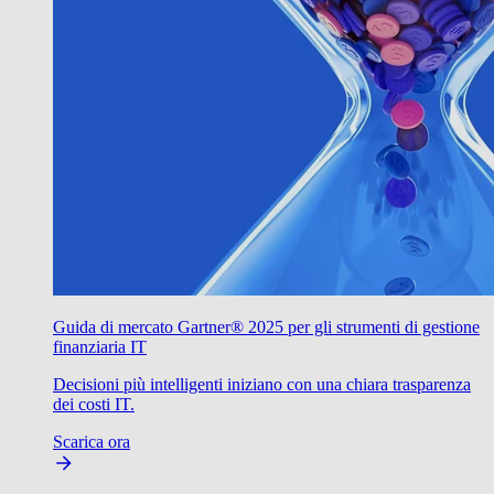
Guida di mercato Gartner® 2025 per gli strumenti di gestione
finanziaria IT
Decisioni più intelligenti iniziano con una chiara trasparenza
dei costi IT.
Scarica ora