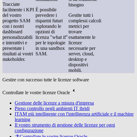
Tracciate
bisogno
facilmente i KPI
È possibile
del vostro
prevedere i
Gestite tutti i
progetto SAM
risparmi futuri
complessi calcoli
con i nostri
esplorando le
metrici per
dashboard
opzioni di
trovare
personalizzabili
licenza "what if"
esattamente le
e interattivi e
per le topologie
licenze
presentate i
in una sandbox
necessarie per
risultati ai vostri
SAM.
server, cloud,
stakeholder.
desktop e
dispositivi
mobili.
Gestire con successo tutte le licenze software
Controllate le vostre licenze Oracle
Gestione delle licenze a misura d'impresa
Pieno controllo negli ambienti IT ibridi
ITAM più intelligente con l'intelligenza artificiale e il machine
learning
Il vostro strumento di gestione delle licenze per ogni
configurazione
Controllate le vostre licenze Oracle