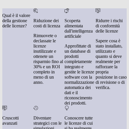
Qual è il valore
della gestione
Riduzione dei
Scoperta
Ridurre i rischi
delle licenze?
costi di licenza
alimentata
di conformità
dall'intelligenza
delle licenze
Rimuovete o
artificiale
declassate le
Sapere cosa è
licenze
Approfittate di
stato installato,
inutilizzate e
un database di
utilizzato e
ottenete un
prodotti
quanto si deve
risparmio fino al
completamente
realmente per
30% e un ROI
integrato e
rafforzare la
completo in
gestite le licenze
propria
meno di un
software con la
posizione in caso
anno.
normalizzazione
di revisione o di
automatica dei
verifica.
dati e il
riconoscimento
dei prodotti.
Cruscotti
Diventare
Conoscere tutte
avanzati
strategici con le
le licenze di cui
simulazioni
si ha realmente