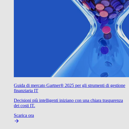
Guida di mercato Gartner® 2025 per gli strumenti di gestione
finanziaria IT
Decisioni più intelligenti iniziano con una chiara trasparenza
dei costi IT.
Scarica ora