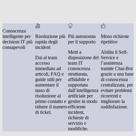
Conoscenza
intelligente per
Risoluzione più
Più autonomia
Meno richieste
decisioni IT più
rapida degli
per il supporto
ripetitive
consapevoli
incident
Metti a
Abilita il Self-
Dai al team
disposizione del
Service e
accesso
team IT
l’assistenza
immediato ad
conoscenza
tramite Chat-Bot
articoli, FAQ e
strutturata,
grazie a una base
guide utili per
affidabile e
di conoscenza
aumentare il
supportata
centralizzata, per
tasso di
dall’intelligenza
evitare problemi
risoluzione al
artificiale per
ricorrenti e
primo contatto e
gestire in modo
migliorare la
ridurre il numero
efficiente
soddisfazione.
di ticket.
incident,
richieste di
servizio e
modifiche.