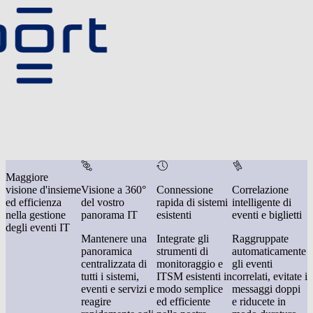
Maggiore
visione d'insieme
Visione a 360°
Connessione
Correlazione
ed efficienza
del vostro
rapida di sistemi
intelligente di
nella gestione
panorama IT
esistenti
eventi e biglietti
degli eventi IT
Mantenere una
Integrate gli
Raggruppate
panoramica
strumenti di
automaticamente
centralizzata di
monitoraggio e
gli eventi
tutti i sistemi,
ITSM esistenti in
correlati, evitate i
eventi e servizi e
modo semplice
messaggi doppi
reagire
ed efficiente
e riducete in