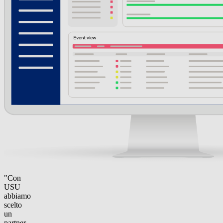
"Con
USU
abbiamo
scelto
un
partner