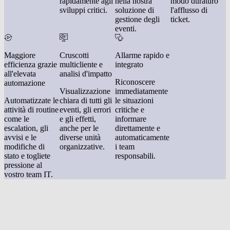
rapidamente agli
nella nostra
modo duraturo
sviluppi critici.
soluzione di
l'afflusso di
gestione degli
ticket.
eventi.
Maggiore
Cruscotti
Allarme rapido e
efficienza grazie
multicliente e
integrato
all'elevata
analisi d'impatto
Riconoscere
automazione
Visualizzazione
immediatamente
Automatizzate le
chiara di tutti gli
le situazioni
attività di routine
eventi, gli errori
critiche e
come le
e gli effetti,
informare
escalation, gli
anche per le
direttamente e
avvisi e le
diverse unità
automaticamente
modifiche di
organizzative.
i team
stato e togliete
responsabili.
pressione al
vostro team IT.