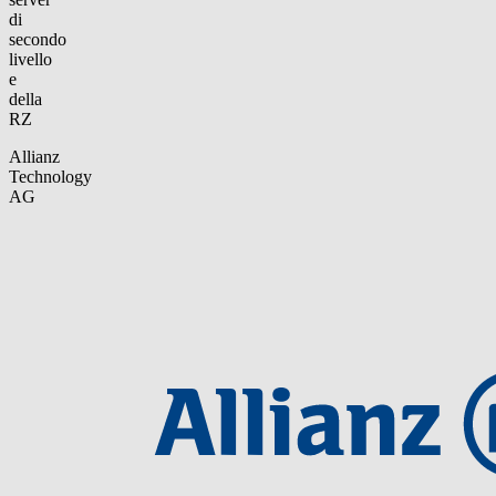
di
secondo
livello
e
della
RZ
Allianz
Technology
AG