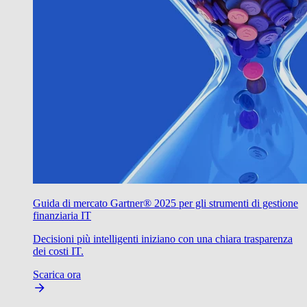
Guida di mercato Gartner® 2025 per gli strumenti di gestione
finanziaria IT
Decisioni più intelligenti iniziano con una chiara trasparenza
dei costi IT.
Scarica ora