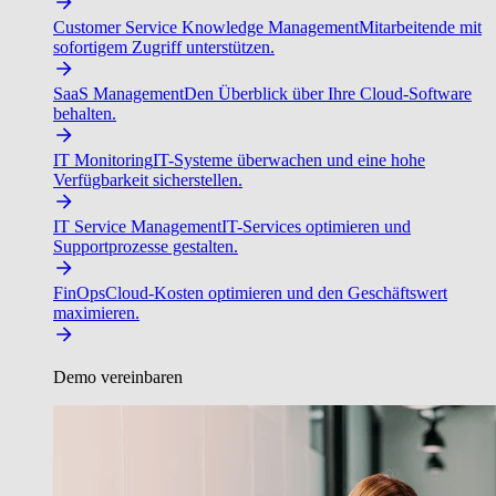
Customer Service Knowledge Management
Mitarbeitende mit
sofortigem Zugriff unterstützen.
SaaS Management
Den Überblick über Ihre Cloud-Software
behalten.
IT Monitoring
IT-Systeme überwachen und eine hohe
Verfügbarkeit sicherstellen.
IT Service Management
IT-Services optimieren und
Supportprozesse gestalten.
FinOps
Cloud-Kosten optimieren und den Geschäftswert
maximieren.
Demo vereinbaren