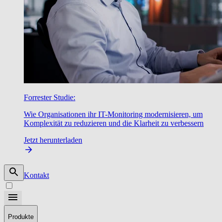
Forrester Studie:
Wie Organisationen ihr IT-Monitoring modernisieren, um
Komplexität zu reduzieren und die Klarheit zu verbessern
Jetzt herunterladen
Kontakt
Produkte