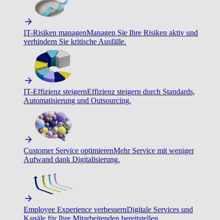
IT-Risiken managen
Managen Sie Ihre Risiken aktiv und
verhindern Sie kritische Ausfälle.
IT-Effizienz steigern
Effizienz steigern durch Standards,
Automatisierung und Outsourcing.
Customer Service optimieren
Mehr Service mit weniger
Aufwand dank Digitalisierung.
Employee Experience verbessern
Digitale Services und
Kanäle für Ihre Mitarbeitenden bereitstellen.