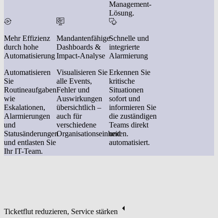
Management-
Lösung.
Mehr Effizienz
Mandantenfähige
Schnelle und
durch hohe
Dashboards &
integrierte
Automatisierung
Impact-Analyse
Alarmierung
Automatisieren
Visualisieren Sie
Erkennen Sie
Sie
alle Events,
kritische
Routineaufgaben
Fehler und
Situationen
wie
Auswirkungen
sofort und
Eskalationen,
übersichtlich –
informieren Sie
Alarmierungen
auch für
die zuständigen
und
verschiedene
Teams direkt
Statusänderungen
Organisationseinheiten.
und
und entlasten Sie
automatisiert.
Ihr IT-Team.
Ticketflut reduzieren, Service stärken