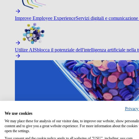
Improve Employee Experience
Servizi digitali e comunicazione 
Utilize AI
Sblocca il potenziale dell'intelligenza artificiale nella 
Privacy
We use cookies
We may place these for analysis of our visitor data, to improve our website, show personali
content and to give you a great website experience. For more information about the cookies
open the settings.
Your consent and the cookie policy apply to all websites of "USU", including: usu.com.