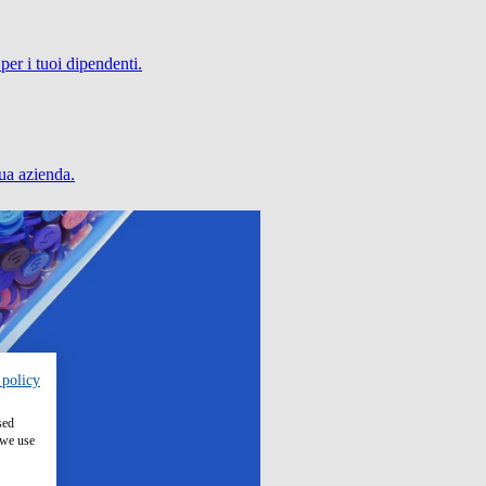
per i tuoi dipendenti.
tua azienda.
 policy
sed
 we use