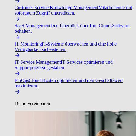
Customer Service Knowledge Management
Mitarbeitende mit
sofortigem Zugriff unterstützen.
SaaS Management
Den Überblick über Ihre Cloud-Software
behalten.
IT Monitoring
IT-Systeme überwachen und eine hohe
Verfügbarkeit sicherstellen.
IT Service Management
IT-Services optimieren und
Supportprozesse gestalten.
FinOps
Cloud-Kosten optimieren und den Geschäftswert
maximieren.
Demo vereinbaren