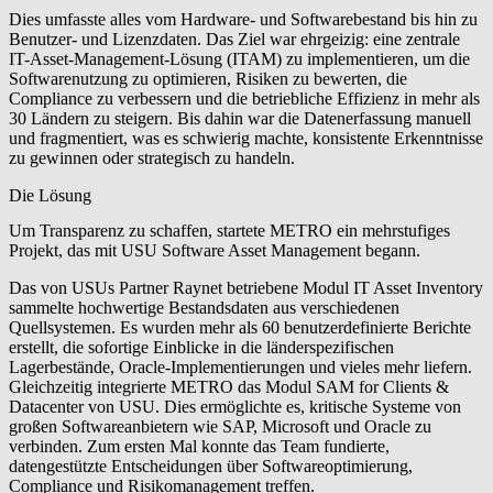
Dies umfasste alles vom Hardware- und Softwarebestand bis hin zu
Benutzer- und Lizenzdaten. Das Ziel war ehrgeizig: eine zentrale
IT-Asset-Management-Lösung (ITAM) zu implementieren, um die
Softwarenutzung zu optimieren, Risiken zu bewerten, die
Compliance zu verbessern und die betriebliche Effizienz in mehr als
30 Ländern zu steigern. Bis dahin war die Datenerfassung manuell
und fragmentiert, was es schwierig machte, konsistente Erkenntnisse
zu gewinnen oder strategisch zu handeln.
Die Lösung
Um Transparenz zu schaffen, startete METRO ein mehrstufiges
Projekt, das mit USU Software Asset Management begann.
Das von USUs Partner Raynet betriebene Modul IT Asset Inventory
sammelte hochwertige Bestandsdaten aus verschiedenen
Quellsystemen. Es wurden mehr als 60 benutzerdefinierte Berichte
erstellt, die sofortige Einblicke in die länderspezifischen
Lagerbestände, Oracle-Implementierungen und vieles mehr liefern.
Gleichzeitig integrierte METRO das Modul SAM for Clients &
Datacenter von USU. Dies ermöglichte es, kritische Systeme von
großen Softwareanbietern wie SAP, Microsoft und Oracle zu
verbinden. Zum ersten Mal konnte das Team fundierte,
datengestützte Entscheidungen über Softwareoptimierung,
Compliance und Risikomanagement treffen.