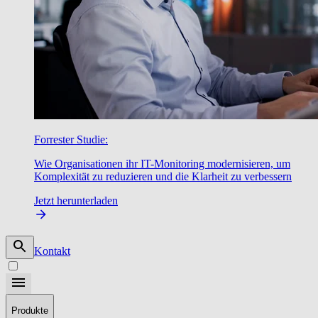
Forrester Studie:
Wie Organisationen ihr IT-Monitoring modernisieren, um
Komplexität zu reduzieren und die Klarheit zu verbessern
Jetzt herunterladen
Kontakt
Produkte