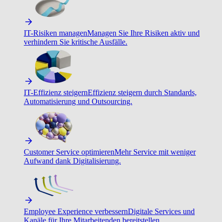
IT-Risiken managen
Managen Sie Ihre Risiken aktiv und
verhindern Sie kritische Ausfälle.
IT-Effizienz steigern
Effizienz steigern durch Standards,
Automatisierung und Outsourcing.
Customer Service optimieren
Mehr Service mit weniger
Aufwand dank Digitalisierung.
Employee Experience verbessern
Digitale Services und
Kanäle für Ihre Mitarbeitenden bereitstellen.