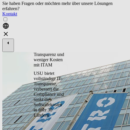
Sie haben Fragen oder möchten mehr über unsere Lösungen
erfahren?
Kontakt
Transparenz und
weniger Kosten
mit ITAM
USU bietet
vollständige IT-
Transparenz,
verbessert die
Compliance und
senkt die
Softwarekosten
in über 30
Ländern