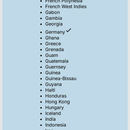
French Polynesia
French West Indies
Gabon
Gambia
Georgia
Germany
Ghana
Greece
Grenada
Guam
Guatemala
Guernsey
Guinea
Guinea-Bissau
Guyana
Haiti
Honduras
Hong Kong
Hungary
Iceland
India
Indonesia