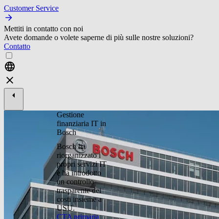
Customer Service
Mettiti in contatto con noi
Avete domande o volete saperne di più sulle nostre soluzioni?
Contatto
Gestione
finanziaria IT in
Bosch
Bosch ha
riorganizzato i
propri servizi IT
e ha introdotto
un controllo
trasparente dei
costi insieme a
USU.
CTA primaria