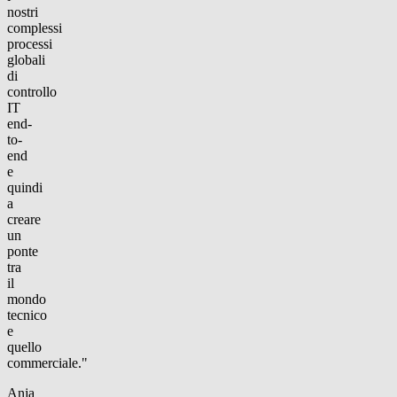
nostri
complessi
processi
globali
di
controllo
IT
end-
to-
end
e
quindi
a
creare
un
ponte
tra
il
mondo
tecnico
e
quello
commerciale."
Anja