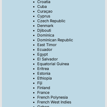
Croatia
Cuba
Curaçao
Cyprus
Czech Republic
Denmark
Djibouti
Dominica
Dominican Republic
East Timor
Ecuador
Egypt
El Salvador
Equatorial Guinea
Eritrea
Estonia
Ethiopia
Fiji
Finland
France
French Polynesia
French West Indies
Gabon