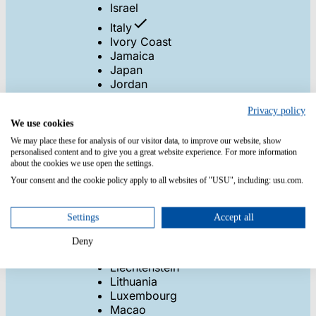
Israel
Italy
Ivory Coast
Jamaica
Japan
Jordan
Kazakhstan
Kenya
Privacy policy
We use cookies
Kiribati
Kosovo
We may place these for analysis of our visitor data, to improve our website, show
personalised content and to give you a great website experience. For more information
Kuwait
about the cookies we use open the settings.
Kyrgyzstan
Your consent and the cookie policy apply to all websites of "USU", including: usu.com.
Laos
Latvia
Lebanon
Settings
Accept all
Lesotho
Liberia
Deny
Libya
Liechtenstein
Lithuania
Luxembourg
Macao