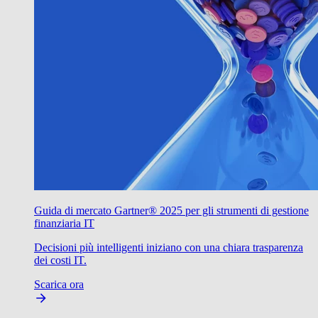
Guida di mercato Gartner® 2025 per gli strumenti di gestione
finanziaria IT
Decisioni più intelligenti iniziano con una chiara trasparenza
dei costi IT.
Scarica ora