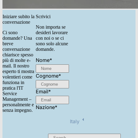
Iniziare subito la
Scrivici
conversazione
Non importa se
Ci sono
desideri lavorare
domande? Una
con noi o se ci
breve
sono solo alcune
conversazione
domande.
chiarisce spesso
Nome
*
più di molte e-
mail. Il nostro
esperto ti mostra
Cognome
*
volentieri come
funziona in
pratica l'IT
Email
*
Service
Management –
personalmente e
Nazione
*
senza impegno.
Italy