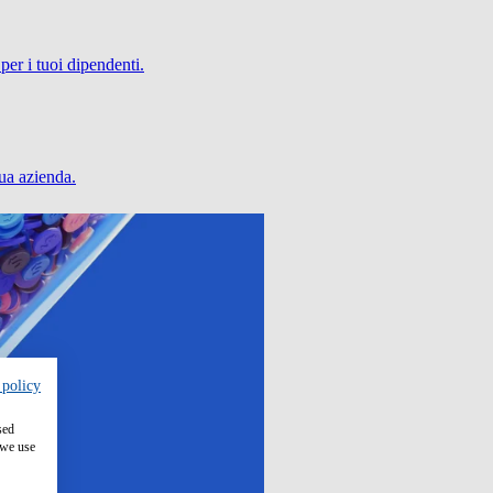
per i tuoi dipendenti.
tua azienda.
 policy
sed
 we use