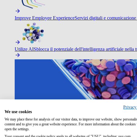
Improve Employee Experience
Servizi digitali e comunicazione 
Utilize AI
Sblocca il potenziale dell'intelligenza artificiale nella 
Privacy
We use cookies
We may place these for analysis of our visitor data, to improve our website, show personali
content and to give you a great website experience. For more information about the cookies
open the settings.
Your consent and the cookie policy apply to all websites of "USU", including: usu.com.