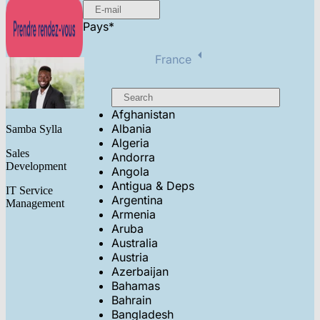
Pays
*
France
Afghanistan
Albania
Samba Sylla
Algeria
Sales
Andorra
Development
Angola
Antigua & Deps
IT Service
Argentina
Management
Armenia
Aruba
Australia
Austria
Azerbaijan
Bahamas
Bahrain
Bangladesh