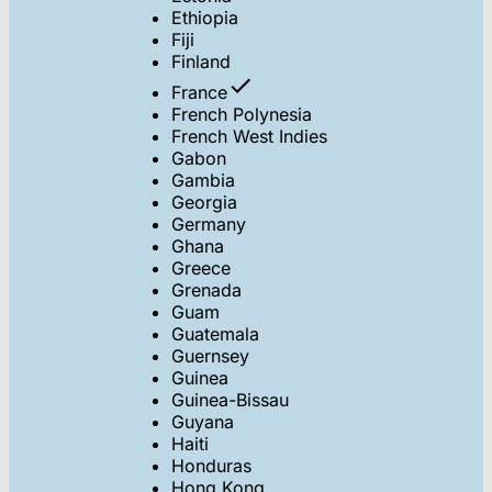
Ethiopia
Fiji
Finland
France
French Polynesia
French West Indies
Gabon
Gambia
Georgia
Germany
Ghana
Greece
Grenada
Guam
Guatemala
Guernsey
Guinea
Guinea-Bissau
Guyana
Haiti
Honduras
Hong Kong