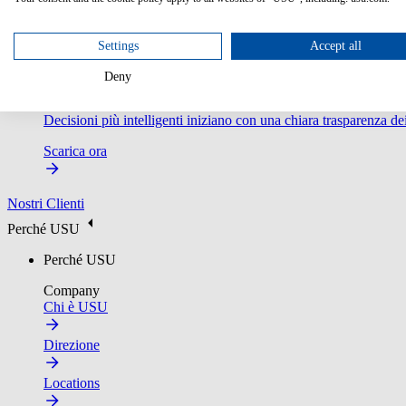
Settings
Accept all
Deny
Guida di mercato Gartner® 2025 per gli strumenti di gestione fi
Decisioni più intelligenti iniziano con una chiara trasparenza dei
Scarica ora
Nostri Clienti
Perché USU
Perché USU
Company
Chi è USU
Direzione
Locations