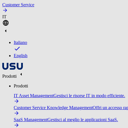
Customer Service
IT
Italiano
English
Prodotti
Prodotti
IT Asset Management
Gestisci le risorse IT in modo efficiente.
Customer Service Knowledge Management
Offri un accesso ra
SaaS Management
Gestisci al meglio le applicazioni SaaS.