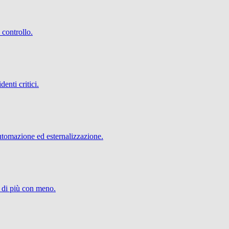
 controllo.
denti critici.
utomazione ed esternalizzazione.
e di più con meno.