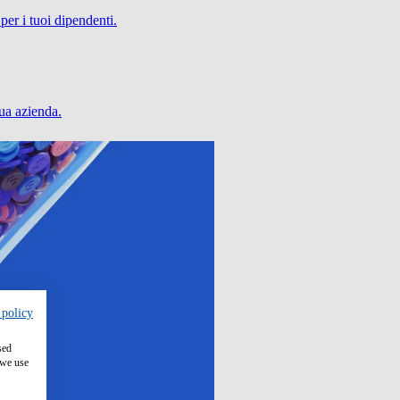
per i tuoi dipendenti.
tua azienda.
 policy
sed
 we use