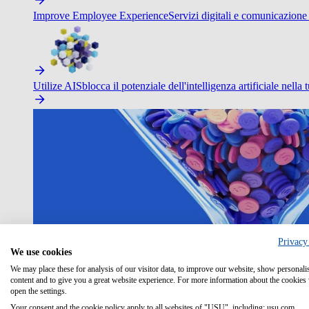
Improve Employee Experience
Servizi digitali e comunicazione 
Utilize AI
Sblocca il potenziale dell'intelligenza artificiale nella 
Privacy
We use cookies
We may place these for analysis of our visitor data, to improve our website, show personali
content and to give you a great website experience. For more information about the cookies
open the settings.
Your consent and the cookie policy apply to all websites of "USU", including: usu.com.