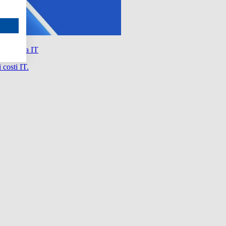
nanziaria IT
 costi IT.