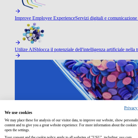
Improve Employee Experience
Servizi digitali e comunicazione 
Utilize AI
Sblocca il potenziale dell'intelligenza artificiale nella 
Privacy
We use cookies
We may place these for analysis of our visitor data, to improve our website, show personali
content and to give you a great website experience. For more information about the cookies
open the settings.
Your consent and the cookie policy apply to all websites of "USU", including: usu.com.