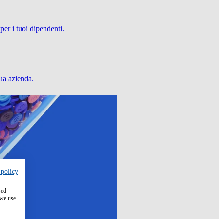
per i tuoi dipendenti.
tua azienda.
 policy
sed
 we use