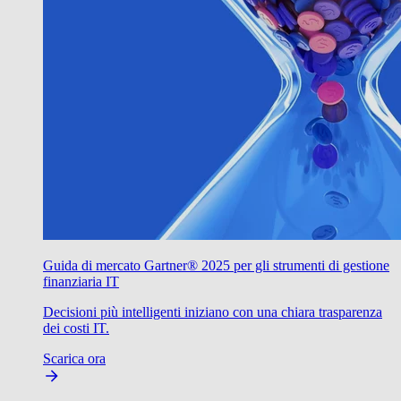
Guida di mercato Gartner® 2025 per gli strumenti di gestione
finanziaria IT
Decisioni più intelligenti iniziano con una chiara trasparenza
dei costi IT.
Scarica ora