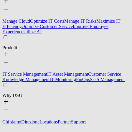
Manage Cloud
Optimize IT Costs
Manage IT Risks
Maximize IT
Efficiency
Optimize Customer Service
Improve Employee
Experience
Utilize AI
Prodotti
IT Service Management
IT Asset Management
Customer Service
Knowledge Management
IT Monitoring
FinOps
SaaS Management
Why USU
Chi siamo
Direzione
Locations
Partner
Support