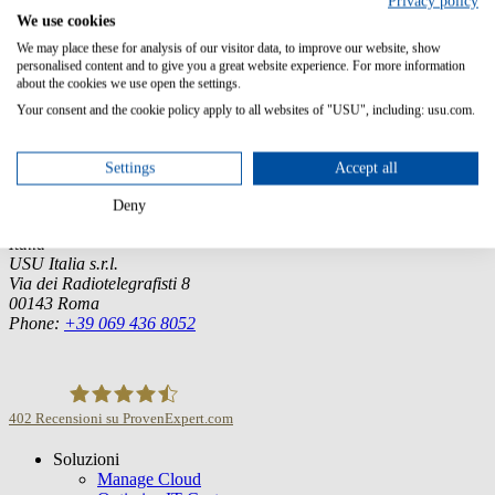
Privacy policy
English, German, French
We use cookies
We may place these for analysis of our visitor data, to improve our website, show
personalised content and to give you a great website experience. For more information
about the cookies we use open the settings.
Germany (Headquarter)
Your consent and the cookie policy apply to all websites of "USU", including: usu.com.
USU GmbH
Spitalhof
Settings
Accept all
71696 Möglingen
Deny
Tel.:
+49 7141 4867-0
Italia
USU Italia s.r.l.
Via dei Radiotelegrafisti 8
00143 Roma
Phone:
+39 069 436 8052
402
Recensioni su ProvenExpert.com
Soluzioni
USU GmbH
Manage Cloud